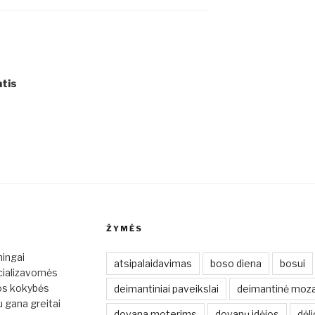
ntis
ŽYMĖS
mingai
atsipalaidavimas
boso diena
bosui
cializavomės
ios kokybės
deimantiniai paveikslai
deimantinė moza
u gana greitai
dovana moterims
dovanų idėjos
dėli