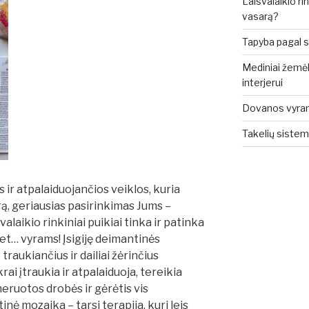
Laisvalaikio rin
vasarą?
Tapyba pagal sk
Mediniai žemėla
interjerui
Dovanos vyrams: 
Takelių sistem
 ir atpalaiduojančios veiklos, kuria
ą, geriausias pasirinkimas Jums –
isvalaikio rinkiniai puikiai tinka ir patinka
et… vyrams! Įsigiję deimantinės
traukiančius ir dailiai žėrinčius
rai įtraukia ir atpalaiduoja, tereikia
eruotos drobės ir gėrėtis vis
nė mozaika – tarsi terapija, kuri leis