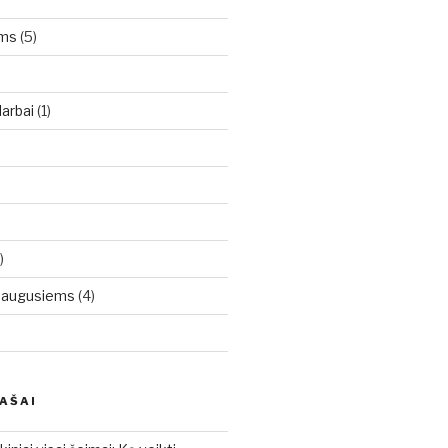
oms
(5)
arbai
(1)
)
uaugusiems
(4)
RAŠAI