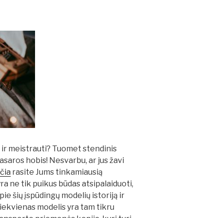
 ir meistrauti? Tuomet stendinis
asaros hobis! Nesvarbu, ar jus žavi
čia
rasite Jums tinkamiausią
yra ne tik puikus būdas atsipalaiduoti,
pie šių įspūdingų modelių istoriją ir
iekvienas modelis yra tam tikru