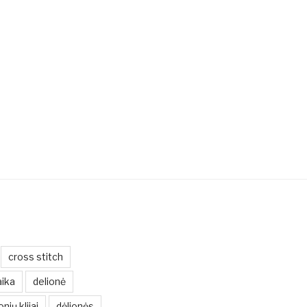
cross stitch
ika
delionė
onių klijai
dėlionės