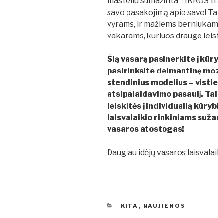
masteliu sumažinta TIKROS tra
savo pasakojimą apie save! Tai
vyrams, ir mažiems berniukams
vakarams, kuriuos drauge leisti 
Šią vasarą pasinerkite į kūr
pasirinksite deimantinę moz
stendinius modelius – vistie
atsipalaidavimo pasaulį. Tai
leiskitės į individualią kūry
laisvalaikio rinkiniams suža
vasaros atostogas!
Daugiau idėjų vasaros laisvalai
KATEGORIJOS
KITA
,
NAUJIENOS