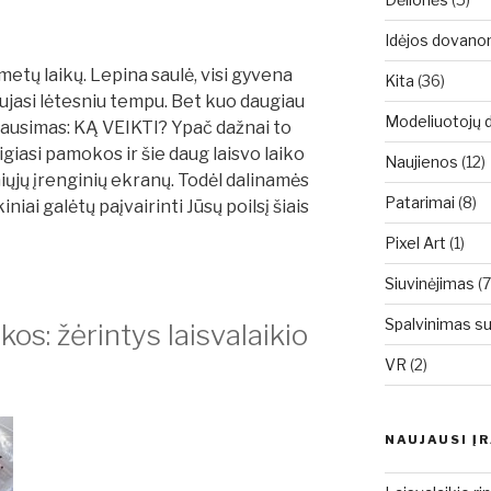
Idėjos dovan
metų laikų. Lepina saulė, visi gyvena
Kita
(36)
jasi lėtesniu tempu. Bet kuo daugiau
Modeliuotojų d
 klausimas: KĄ VEIKTI? Ypač dažnai to
igiasi pamokos ir šie daug laisvo laiko
Naujienos
(12)
iųjų įrenginių ekranų. Todėl dalinamės
Patarimai
(8)
iniai galėtų paįvairinti Jūsų poilsį šiais
Pixel Art
(1)
Siuvinėjimas
(7
Spalvinimas s
s: žėrintys laisvalaikio
VR
(2)
NAUJAUSI Į