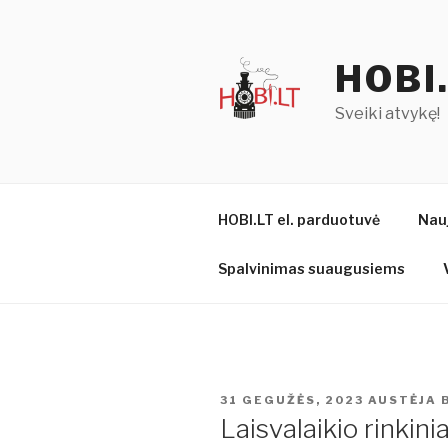
Eiti
prie
turinio
HOBI
Sveiki atvykę!
HOBI.LT el. parduotuvė
Nau
Spalvinimas suaugusiems
PASKELBTA
31 GEGUŽĖS, 2023
AUSTĖJA 
Laisvalaikio rinkinia