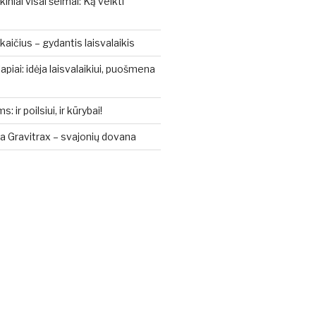
kiniai visai šeimai: Ką veikti
aičius – gydantis laisvalaikis
piai: idėja laisvalaikiui, puošmena
ir poilsiui, ir kūrybai!
a Gravitrax – svajonių dovana