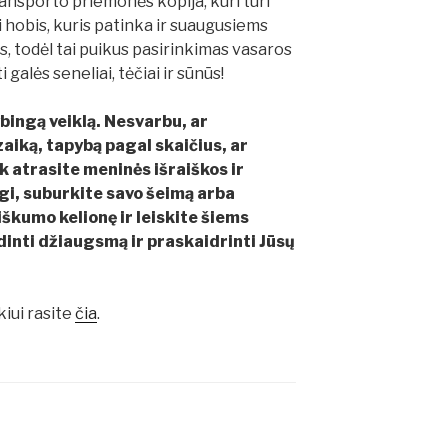
nsporto priemonės kopija, kuri turi
 hobis, kuris patinka ir suaugusiems
, todėl tai puikus pasirinkimas vasaros
galės seneliai, tėčiai ir sūnūs!
ybingą veiklą. Nesvarbu, ar
aiką, tapybą pagal skaičius, ar
k atrasite meninės išraiškos ir
gi, suburkite savo šeimą arba
biškumo kelionę ir leiskite šiems
dinti džiaugsmą ir praskaidrinti Jūsų
kiui rasite
čia
.