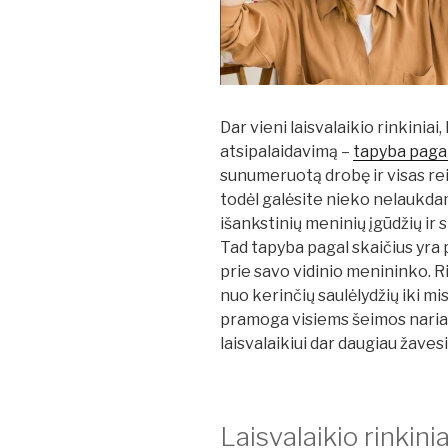
Dar vieni laisvalaikio rinkiniai
atsipalaidavimą –
tapyba pagal
sunumeruotą drobę ir visas re
todėl galėsite nieko nelaukdam
išankstinių meninių įgūdžių ir
Tad tapyba pagal skaičius yra p
prie savo vidinio menininko. Ri
nuo kerinčių saulėlydžių iki mi
pramoga visiems šeimos nariam
laisvalaikiui dar daugiau žaves
Laisvalaikio rinkin