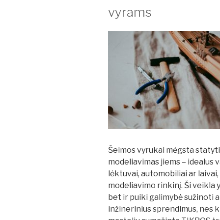
vyrams
Šeimos vyrukai mėgsta statyti
modeliavimas jiems – idealus v
lėktuvai, automobiliai ar laivai,
modeliavimo rinkinį. Ši veikla 
bet ir puiki galimybė sužinoti a
inžinerinius sprendimus, nes k