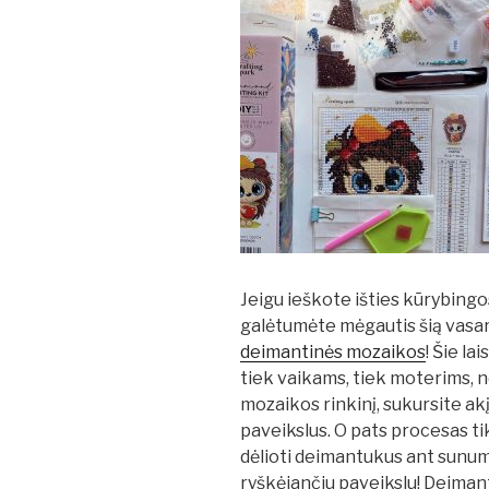
Jeigu ieškote išties kūrybingos
galėtumėte mėgautis šią vasar
deimantinės mozaikos
! Šie la
tiek vaikams, tiek moterims, n
mozaikos rinkinį, sukursite akį 
paveikslus. O pats procesas tik
dėlioti deimantukus ant sunum
ryškėjančiu paveikslu! Deimanti