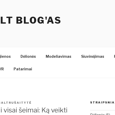
.LT BLOG'AS
jienos
Dėlionės
Modeliavimas
Siuvinėjimas
VR
Patarimai
STRAIPSNIA
BALTRUŠAITYTĖ
i visai šeimai: Ką veikti
Dėlionės
(5)