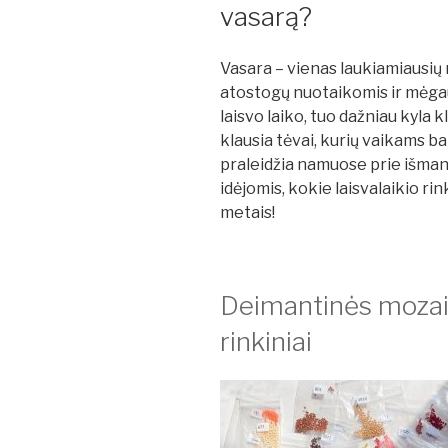
vasarą?
Vasara – vienas laukiamiausių 
atostogų nuotaikomis ir mėgau
laisvo laiko, tuo dažniau kyla
klausia tėvai, kurių vaikams ba
praleidžia namuose prie išman
idėjomis, kokie laisvalaikio rink
metais!
Deimantinės mozaiko
rinkiniai