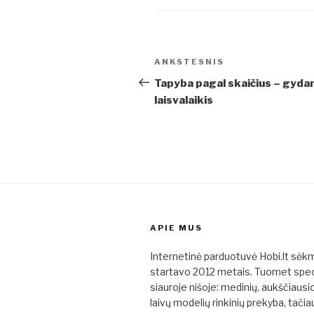
Navigacija
Ankstesnis
ANKSTESNIS
tarp
įrašas
Tapyba pagal skaičius – gyda
laisvalaikis
įrašų
APIE MUS
Internetinė parduotuvė Hobi.lt sėk
startavo 2012 metais. Tuomet spe
siauroje nišoje: medinių, aukščiaus
laivų modelių rinkinių prekyba, tačia