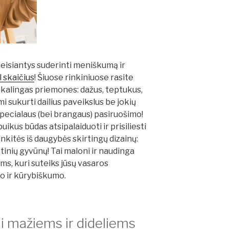
, leisiantys suderinti meniškumą ir
 skaičius
! Šiuose rinkiniuose rasite
ikalingas priemones: dažus, teptukus,
i sukurti dailius paveikslus be jokių
 specialaus (bei brangaus) pasiruošimo!
uikus būdas atsipalaiduoti ir prisiliesti
nkitės iš daugybės skirtingų dizainų:
stinių gyvūnų! Tai maloni ir naudinga
s, kuri suteiks jūsų vasaros
io ir kūrybiškumo.
iai mažiems ir dideliems