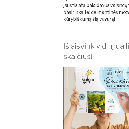
jaustis atsipalaidavus valandų 
pasirinksite: deimantinės moza
kūrybiškumą šią vasarą!
Išlaisvink vidinį da
skaičius!