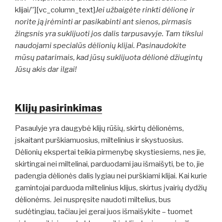
klijai/”][vc_column_text]
Jei užbaigėte rinkti dėlionę ir
norite ją įrėminti ar pasikabinti ant sienos, pirmasis
žingsnis yra suklijuoti jos dalis tarpusavyje. Tam tikslui
naudojami specialūs dėlionių klijai. Pasinaudokite
mūsų patarimais, kad jūsų suklijuota dėlionė džiugintų
Jūsų akis dar ilgai!
Klijų pasirinkimas
Pasaulyje yra daugybė klijų rūšių, skirtų dėlionėms,
įskaitant purškiamuosius, miltelinius ir skystuosius.
Dėlionių ekspertai teikia pirmenybę skystiesiems, nes jie,
skirtingai nei miltelinai, parduodami jau išmaišyti, be to, jie
padengia dėlionės dalis lygiau nei purškiami klijai. Kai kurie
gamintojai parduoda miltelinius klijus, skirtus įvairių dydžių
dėlionėms. Jei nuspręsite naudoti miltelius, bus
sudėtingiau, tačiau jei gerai juos išmaišykite – tuomet