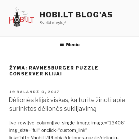
Eiti
prie
HOBI.LT BLOG'AS
turinio
Sveiki atvykę!
Meniu
ŽYMA:
RAVNESBURGER PUZZLE
CONSERVER KLIJAI
PASKELBTA
19 BALANDŽIO, 2017
Dėlionės klijai: viskas, ką turite žinoti apie
surinktos dėlionės suklijavimą
[vc_row][vc_column][vc_single_image image=”13406″
img_size=”full” onclick=”custom_link”
link=”http://hobi.lt/lt/hobiai/deliones-puzzle/delioniu-