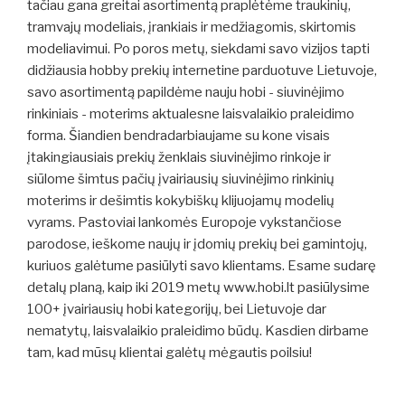
tačiau gana greitai asortimentą praplėtėme traukinių,
tramvajų modeliais, įrankiais ir medžiagomis, skirtomis
modeliavimui. Po poros metų, siekdami savo vizijos tapti
didžiausia hobby prekių internetine parduotuve Lietuvoje,
savo asortimentą papildėme nauju hobi - siuvinėjimo
rinkiniais - moterims aktualesne laisvalaikio praleidimo
forma. Šiandien bendradarbiaujame su kone visais
įtakingiausiais prekių ženklais siuvinėjimo rinkoje ir
siūlome šimtus pačių įvairiausių siuvinėjimo rinkinių
moterims ir dešimtis kokybiškų klijuojamų modelių
vyrams. Pastoviai lankomės Europoje vykstančiose
parodose, ieškome naujų ir įdomių prekių bei gamintojų,
kuriuos galėtume pasiūlyti savo klientams. Esame sudarę
detalų planą, kaip iki 2019 metų www.hobi.lt pasiūlysime
100+ įvairiausių hobi kategorijų, bei Lietuvoje dar
nematytų, laisvalaikio praleidimo būdų. Kasdien dirbame
tam, kad mūsų klientai galėtų mėgautis poilsiu!