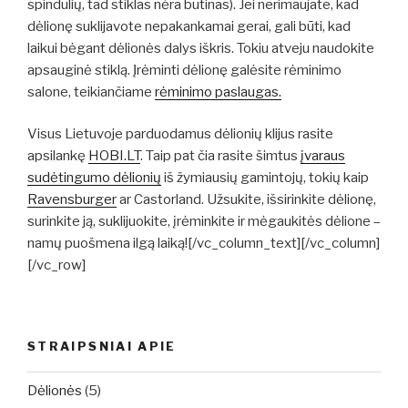
spindulių, tad stiklas nėra būtinas). Jei nerimaujate, kad
dėlionę suklijavote nepakankamai gerai, gali būti, kad
laikui bėgant dėlionės dalys iškris. Tokiu atveju naudokite
apsauginė stiklą. Įrėminti dėlionę galėsite rėminimo
salone, teikiančiame
rėminimo paslaugas.
Visus Lietuvoje parduodamus dėlionių klijus rasite
apsilankę
HOBI.LT
. Taip pat čia rasite šimtus
įvaraus
sudėtingumo dėlionių
iš žymiausių gamintojų, tokių kaip
Ravensburger
ar Castorland.
Užsukite, išsirinkite dėlionę,
surinkite ją, suklijuokite, įrėminkite ir mėgaukitės dėlione –
namų puošmena ilgą laiką![/vc_column_text][/vc_column]
[/vc_row]
STRAIPSNIAI APIE
Dėlionės
(5)