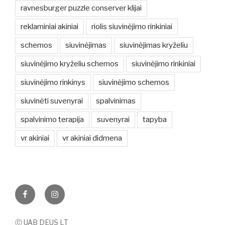
ravnesburger puzzle conserver klijai
reklaminiai akiniai
riolis siuvinėjimo rinkiniai
schemos
siuvinėjimas
siuvinėjimas kryželiu
siuvinėjimo kryželiu schemos
siuvinėjimo rinkiniai
siuvinėjimo rinkinys
siuvinėjimo schemos
siuvinėti suvenyrai
spalvinimas
spalvinimo terapija
suvenyrai
tapyba
vr akiniai
vr akiniai didmena
Facebook
Instagram
Ⓒ UAB DEUS LT