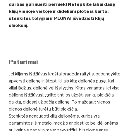
darbas gali nueiti perniek! Netepkite labai daug
klijų vienoje vietoje ir dideliam plote iš karto:
stenkitės tolygiai ir PLONAI išvedžioti klijų
sluoksnį.
Patarimai
Jei klijams išdžiūvus kraštai pradeda raitytis, pabandykite
apversti dėlionę ir ištepti klijais kitą dėlionės pusę. Kai
klijai išdžius, dėlionė vėl išsilygins. Kitas variantas: jei visa
dėlionė išdžiūvusi, galite ant jos uždėti sunkų plokščią
daiktą, didesnį už pačią dėlionę. Po maždaug vienos
dienos dėlionė turėtų būti plokščia.
Stenkitės nenaudoti klijų dėlionėms, kurios yra
pagamintos iš metalo, medžio ar plastiko bei dėlionėms
su įvairiais padailinimais: pavyzdžiui, blizgioms ar su