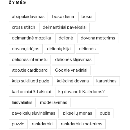
ŽYMĖS
atsipalaidavimas
boso diena
bosui
cross stitch
deimantiniai paveikslai
deimantinė mozaika
delionė
dovana moterims
dovanų idėjos
dėlionių klijai
dėlionės
dėlionės internetu
dėlionės klijavimas
google cardboard
Google vr akiniai
kaip suklijuoti puzlę
kalėdinė dovana
karantinas
kartoniniai 3d akiniai
ką dovanoti Kalėdoms?
laisvalaikis
modeliavimas
paveikslų siuvinėjimas
pikselių menas
puzlė
puzzle
rankdarbiai
rankdarbiai moterims