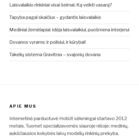
Laisvalaikio rinkiniai visai šeimai: Ką veikti vasarą?
Tapyba pagal skaičius – gydantis laisvalaikis
Mediniai žemėlapiai: idėja laisvalaikiui, puošmena interjerui
Dovanos vyrams: ir poilsiui, ir kūrybai!
Takelių sistema Gravitrax – svajonių dovana
APIE MUS
Internetinė parduotuvė Hobi.lt sėkmingai startavo 2012
metais. Tuomet specializavomės siauroje nišoje: medinių,
aukščiausios kokybės laivų modelių rinkinių prekyba,