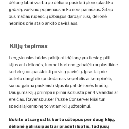
dėlionę labai svarbu po dėlione pasidėti plono plastiko
gabalą, vaškinio popieriaus ar ko nors panašaus. Šitaip
bus mažiau rūpesčių užbaigus darbą ir Jūsų dėlionė
neprilips prie stalo ar kito paviršiaus.
Klijų tepimas
Lengviausias būdas priklijuoti dėlionę yra tiesiog pilti
klijus ant dėlionės, tuomet kartono gabalėliu ar plastikine
kortele juos paskleisti po visą paviršių. Įprastai prie
butelio dangtelio pridedamas šepetėlis ar kempinėlė,
kuriuo galima paskleisti klijus iki pat dėlionės kraštų.
Dauguma klijų prilimpa ir pilnai išdžiūsta per 4 valandas ar
greičiau.
Ravensburger Puzzle Conserver
klijai turi
specialią kempinę tolygiam klijų užtepimui.
Būkite atsargūs! Iš karto užtepus per daug klijų,
dėlionė gali išsipūsti ar pradėti luptis, tad jūsų