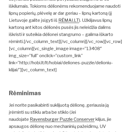
iškilumais. Tokioms dėlionėms rekomenduojame naudoti
lipnų popierių, plėvelę ar dar geriau – lipnų kartoną (jį
Lietuvoje galite įsigyti iš
RĖMAI.LT
). Užklijavus lipnų
kartoną ant kitos dėlionės pusės jis neleidžia dalims
iškristi ir suteikia dėlionei stangrumo – galima iškarto
rėminti.[/vc_column_text][/vc_column][/vc_row][vc_row]
[vc_column][vc_single_image image=”13408″
img_size=”full” onclick=”custom_link”
link=”http://hobi.lt/lt/hobiai/deliones-puzzle/delioniu-
klijai/”][vc_column_text]
Rėminimas
Jei norite pasikabinti suklijuotą dėlionę, geriausia ją
įrėminti su stiklu arba be stiklo (Jei
naudojate
Ravensburger Puzzle Conserver
klijus, jie
apsaugos dėlionę nuo mechaninių pažeidimų, UV