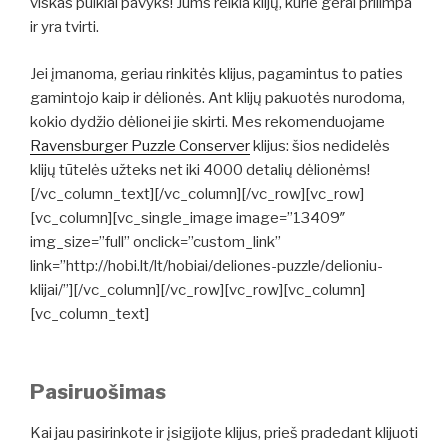
viskas puikiai pavyks! Jums reikia klijų, kurie gerai prilimpa
ir yra tvirti.
Jei įmanoma, geriau rinkitės klijus, pagamintus to paties
gamintojo kaip ir dėlionės. Ant klijų pakuotės nurodoma,
kokio dydžio dėlionei jie skirti. Mes rekomenduojame
Ravensburger Puzzle Conserver
klijus: šios nedidelės
klijų tūtelės užteks net iki 4000 detalių dėlionėms!
[/vc_column_text][/vc_column][/vc_row][vc_row]
[vc_column][vc_single_image image=”13409″
img_size=”full” onclick=”custom_link”
link=”http://hobi.lt/lt/hobiai/deliones-puzzle/delioniu-
klijai/”][/vc_column][/vc_row][vc_row][vc_column]
[vc_column_text]
Pasiruošimas
Kai jau pasirinkote ir įsigijote klijus, prieš pradedant klijuoti