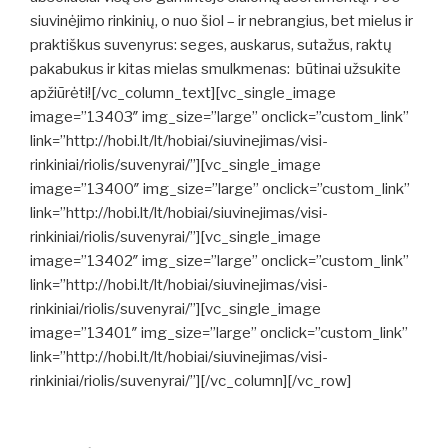
siuvinėjimo rinkinių, o nuo šiol – ir nebrangius, bet mielus ir
praktiškus suvenyrus: seges, auskarus, sutažus, raktų
pakabukus ir kitas mielas smulkmenas: būtinai užsukite
apžiūrėti![/vc_column_text][vc_single_image
image=”13403″ img_size=”large” onclick=”custom_link”
link=”http://hobi.lt/lt/hobiai/siuvinejimas/visi-
rinkiniai/riolis/suvenyrai/”][vc_single_image
image=”13400″ img_size=”large” onclick=”custom_link”
link=”http://hobi.lt/lt/hobiai/siuvinejimas/visi-
rinkiniai/riolis/suvenyrai/”][vc_single_image
image=”13402″ img_size=”large” onclick=”custom_link”
link=”http://hobi.lt/lt/hobiai/siuvinejimas/visi-
rinkiniai/riolis/suvenyrai/”][vc_single_image
image=”13401″ img_size=”large” onclick=”custom_link”
link=”http://hobi.lt/lt/hobiai/siuvinejimas/visi-
rinkiniai/riolis/suvenyrai/”][/vc_column][/vc_row]