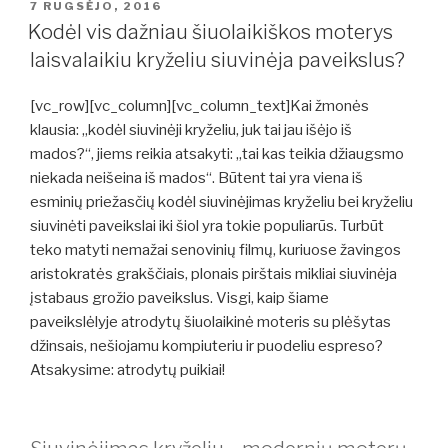
PASKELBTA
7 RUGSĖJO, 2016
Kodėl vis dažniau šiuolaikiškos moterys
laisvalaikiu kryželiu siuvinėja paveikslus?
[vc_row][vc_column][vc_column_text]Kai žmonės
klausia: „kodėl siuvinėji kryželiu, juk tai jau išėjo iš
mados?“, jiems reikia atsakyti: „tai kas teikia džiaugsmo
niekada neišeina iš mados“. Būtent tai yra viena iš
esminių priežasčių kodėl siuvinėjimas kryželiu bei kryželiu
siuvinėti paveikslai iki šiol yra tokie populiarūs. Turbūt
teko matyti nemažai senovinių filmų, kuriuose žavingos
aristokratės grakščiais, plonais pirštais mikliai siuvinėja
įstabaus grožio paveikslus. Visgi, kaip šiame
paveikslėlyje atrodytų šiuolaikinė moteris su plėšytas
džinsais, nešiojamu kompiuteriu ir puodeliu espreso?
Atsakysime: atrodytų puikiai!