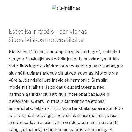
Estetika ir grožis – dar vienas
šiuolaikiškos moters tikslas.
Kiekviena iš mūsų linkusi aplink save kurti grožį ir skleisti
ramybę. Siuvinėjimas kryželiu jau pats savaime yra fizinis
estetikos ir grožio kūrimo procesas. Negana to, pabaigus
siuvinėti, apima malonus pilnatvės jausmas. Moteris yra
kūrėja. Jos misija kurti ir skleisti harmoniją. Ši misija,
moderniais laikais, tapo daug sudėtingesnė, nes
harmoniją trikdančių šaltinių šimteriopai padaugėjo
(televizorius, garsi muzika, skambantis telefonas,
automobilis, reklama ir t.t.). Visa tai išbalansuoja ir sutrikdo
natūralią aplinkos eigą, todėl šiuolaikiniai moteriai, labiau
nei bet kada anksčiau, reikia veiklos, kuri leistų susikurti
saugią ir malonią terpę, kurioje paprasta kurti ir mylėti