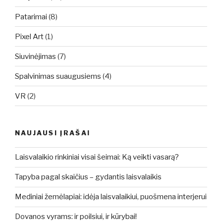
Patarimai
(8)
Pixel Art
(1)
Siuvinėjimas
(7)
Spalvinimas suaugusiems
(4)
VR
(2)
NAUJAUSI ĮRAŠAI
Laisvalaikio rinkiniai visai šeimai: Ką veikti vasarą?
Tapyba pagal skaičius – gydantis laisvalaikis
Mediniai žemėlapiai: idėja laisvalaikiui, puošmena interjerui
Dovanos vyrams: ir poilsiui, ir kūrybai!