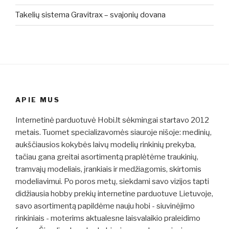
Takelių sistema Gravitrax – svajonių dovana
APIE MUS
Internetinė parduotuvė Hobi.lt sėkmingai startavo 2012
metais. Tuomet specializavomės siauroje nišoje: medinių,
aukščiausios kokybės laivų modelių rinkinių prekyba,
tačiau gana greitai asortimentą praplėtėme traukinių,
tramvajų modeliais, įrankiais ir medžiagomis, skirtomis
modeliavimui. Po poros metų, siekdami savo vizijos tapti
didžiausia hobby prekių internetine parduotuve Lietuvoje,
savo asortimentą papildėme nauju hobi - siuvinėjimo
rinkiniais - moterims aktualesne laisvalaikio praleidimo