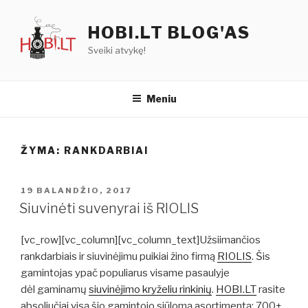
Eiti
prie
HOBI.LT BLOG'AS
turinio
Sveiki atvykę!
Meniu
ŽYMA:
RANKDARBIAI
PASKELBTA
19 BALANDŽIO, 2017
Siuvinėti suvenyrai iš RIOLIS
[vc_row][vc_column][vc_column_text]Užsiimančios
rankdarbiais ir siuvinėjimu puikiai žino firmą
RIOLIS
. Šis
gamintojas ypač populiarus visame pasaulyje
dėl gaminamų
siuvinėjimo kryželiu rinkinių
.
HOBI.LT
rasite
absoliučiai visą šio gamintojo siūlomą asortimentą: 700+