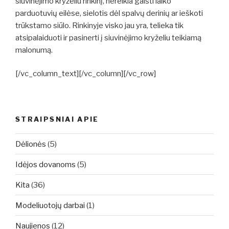
siuvinėjimo kryželiu rinkinį, nereikia gaišti laiko
parduotuvių eilėse, sielotis dėl spalvų derinių ar ieškoti
trūkstamo siūlo. Rinkinyje visko jau yra, telieka tik
atsipalaiduoti ir pasinerti į siuvinėjimo kryželiu teikiamą
malonumą.
[/vc_column_text][/vc_column][/vc_row]
STRAIPSNIAI APIE
Dėlionės
(5)
Idėjos dovanoms
(5)
Kita
(36)
Modeliuotojų darbai
(1)
Naujienos
(12)