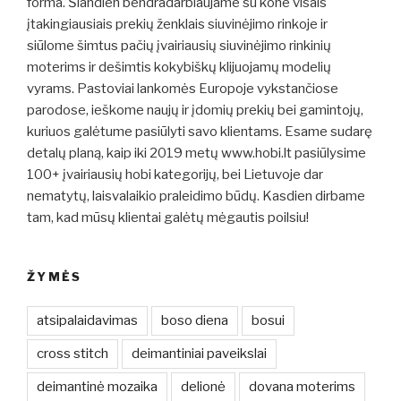
forma. Šiandien bendradarbiaujame su kone visais
įtakingiausiais prekių ženklais siuvinėjimo rinkoje ir
siūlome šimtus pačių įvairiausių siuvinėjimo rinkinių
moterims ir dešimtis kokybiškų klijuojamų modelių
vyrams. Pastoviai lankomės Europoje vykstančiose
parodose, ieškome naujų ir įdomių prekių bei gamintojų,
kuriuos galėtume pasiūlyti savo klientams. Esame sudarę
detalų planą, kaip iki 2019 metų www.hobi.lt pasiūlysime
100+ įvairiausių hobi kategorijų, bei Lietuvoje dar
nematytų, laisvalaikio praleidimo būdų. Kasdien dirbame
tam, kad mūsų klientai galėtų mėgautis poilsiu!
ŽYMĖS
atsipalaidavimas
boso diena
bosui
cross stitch
deimantiniai paveikslai
deimantinė mozaika
delionė
dovana moterims