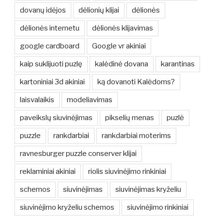
dovanų idėjos
dėlionių klijai
dėlionės
dėlionės internetu
dėlionės klijavimas
google cardboard
Google vr akiniai
kaip suklijuoti puzlę
kalėdinė dovana
karantinas
kartoniniai 3d akiniai
ką dovanoti Kalėdoms?
laisvalaikis
modeliavimas
paveikslų siuvinėjimas
pikselių menas
puzlė
puzzle
rankdarbiai
rankdarbiai moterims
ravnesburger puzzle conserver klijai
reklaminiai akiniai
riolis siuvinėjimo rinkiniai
schemos
siuvinėjimas
siuvinėjimas kryželiu
siuvinėjimo kryželiu schemos
siuvinėjimo rinkiniai