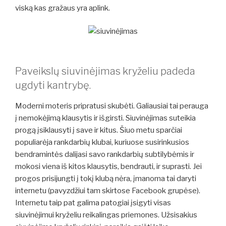
viską kas gražaus yra aplink.
Paveikslų siuvinėjimas kryželiu padeda
ugdyti kantrybę.
Moderni moteris pripratusi skubėti. Galiausiai tai perauga
į nemokėjimą klausytis ir išgirsti. Siuvinėjimas suteikia
progą įsiklausyti į save ir kitus. Šiuo metu sparčiai
populiarėja rankdarbių klubai, kuriuose susirinkusios
bendramintės dalijasi savo rankdarbių subtilybėmis ir
mokosi viena iš kitos klausytis, bendrauti, ir suprasti. Jei
progos prisijungti į tokį klubą nėra, įmanoma tai daryti
internetu (pavyzdžiui tam skirtose Facebook grupėse).
Internetu taip pat galima patogiai įsigyti visas
siuvinėjimui kryželiu reikalingas priemones. Užsisakius