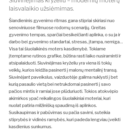
Siuvinėjimas kryželiu – modernių moterų
laisvalaikio užsiėmimas.
Šiandieninis gyvenimo ritmas gana stipriai skiriasi nuo
senoviniuose filmuose rodomų scenarijų. Greitas
gyvenimo tempas, sparčiai besikeičianti aplinka, o su ja ir
darbo bei gyvenimo standartai, stresas, įtampa, nemiga…
Visa tai šiuolaikinės moters kasdienybė. Tokiame
įtemptame rutinos grafike, būtina rasti laiko nusiraminti ir
atsipalaiduoti. Siuvinėjimas kryželiu yra viena iš tokių
veiklų, kurios leidžia pasinerti į malonų mentalinį transą.
Siuvinėjant paveikslus, vaizduotėje galima nuklysti į bet
kurią pasaulio vietą bei netrukdomai pasinerti į savo
pačios mintis ir ramiai jose plūduriuoti. Tokios atokvėpio
akimirkos ypač reikalingos šiuolaikiniai moteriai, kuri
nuolat patiria milžinišką spaudimą iš aplinkos.
Susikaupimas ir pabūvimas su pačia savimi, suteikia
stiprybės ir vidinės ramybės, kuri padeda lengviau įveikti
kasdienius sunkumus.