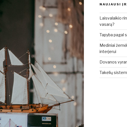
NAUJAUSI Į
Laisvalaikio rin
vasarą?
Tapyba pagal sk
Mediniai žemėla
interjerui
Dovanos vyrams: 
Takelių sistem