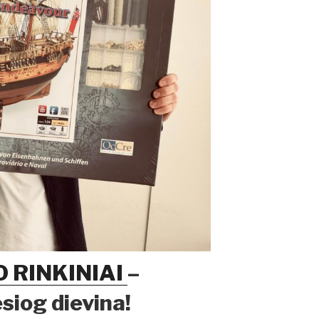
O RINKINIAI
–
siog dievina!