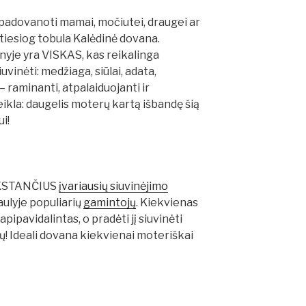
padovanoti mamai, močiutei, draugei ar
tiesiog tobula Kalėdinė dovana.
nyje yra VISKAS, kas reikalinga
uvinėti: medžiaga, siūlai, adata,
 – raminanti, atpalaiduojanti ir
eikla: daugelis moterų kartą išbandę šią
i!
ŪKSTANČIUS
įvariausių siuvinėjimo
saulyje populiarių
gamintojų
. Kiekvienas
apipavidalintas, o pradėti jį siuvinėti
dų! Ideali dovana kiekvienai moteriškai