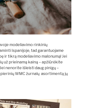
uvoje modeliavimo rinkinių
gaminti Ispanijoje, tad garantuojame
bę ir tikrą modeliavimo malonumą! Jei
ių už prieinamą kainą – apžiūrėkite
Jei nenorite išleisti daug pinigų –
pierinių WMC žurnalų asortimentą jų