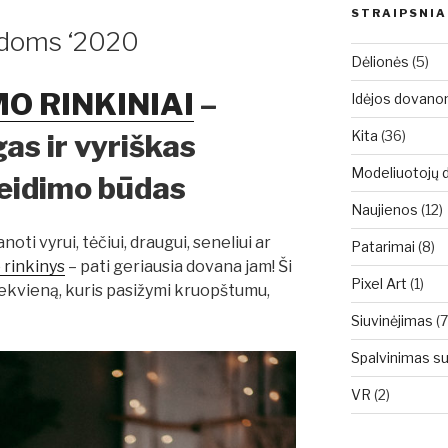
STRAIPSNIA
ėdoms ‘2020
Dėlionės
(5)
O RINKINIAI
–
Idėjos dovan
Kita
(36)
as ir vyriškas
Modeliuotojų d
aleidimo būdas
Naujienos
(12)
ti vyrui, tėčiui, draugui, seneliui ar
Patarimai
(8)
 rinkinys
– pati geriausia dovana jam! Ši
Pixel Art
(1)
ekvieną, kuris pasižymi kruopštumu,
Siuvinėjimas
(7
Spalvinimas s
VR
(2)