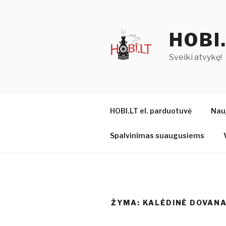
Eiti
prie
turinio
HOBI
Sveiki atvykę!
HOBI.LT el. parduotuvė
Nau
Spalvinimas suaugusiems
ŽYMA:
KALĖDINĖ DOVAN