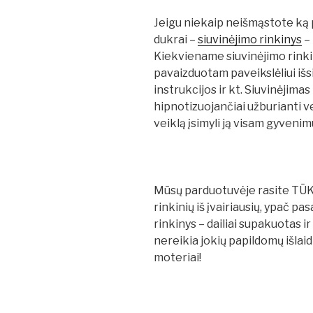
Jeigu niekaip neišmąstote ką 
dukrai –
siuvinėjimo rinkinys
– 
Kiekviename siuvinėjimo rinki
pavaizduotam paveikslėliui išsi
instrukcijos ir kt. Siuvinėjimas
hipnotizuojančiai užburianti v
veiklą įsimyli ją visam gyvenimu
Mūsų parduotuvėje rasite T
rinkinių iš įvairiausių, ypač pa
rinkinys – dailiai supakuotas ir 
nereikia jokių papildomų išlai
moteriai!