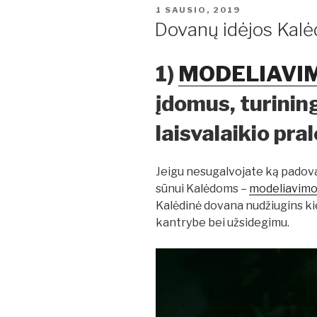
PASKELBTA
1 SAUSIO, 2019
Dovanų idėjos Kal
1)
MODELIAVIM
įdomus, turining
laisvalaikio pr
Jeigu nesugalvojate ką padovano
sūnui Kalėdoms –
modeliavimo
Kalėdinė dovana nudžiugins ki
kantrybe bei užsidegimu.