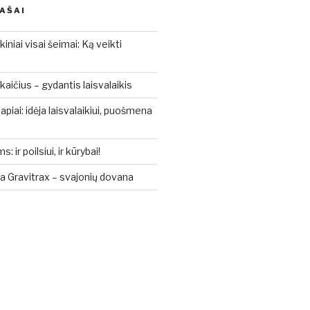
RAŠAI
kiniai visai šeimai: Ką veikti
aičius – gydantis laisvalaikis
piai: idėja laisvalaikiui, puošmena
ir poilsiui, ir kūrybai!
a Gravitrax – svajonių dovana