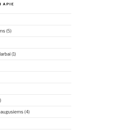
I APIE
oms
(5)
arbai
(1)
)
uaugusiems
(4)