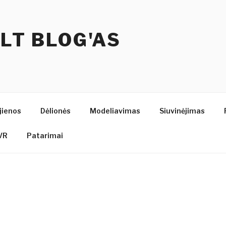
.LT BLOG'AS
jienos
Dėlionės
Modeliavimas
Siuvinėjimas
VR
Patarimai
A