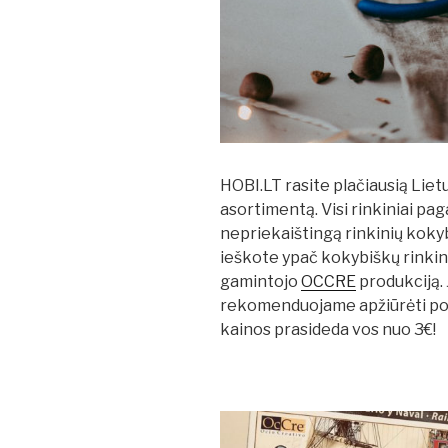
HOBI.LT rasite plačiausią Liet
asortimentą. Visi rinkiniai pa
nepriekaištingą rinkinių koky
ieškote ypač kokybiškų rinkin
gamintojo
OCCRE
produkciją. 
rekomenduojame apžiūrėti po
kainos prasideda vos nuo 3€!