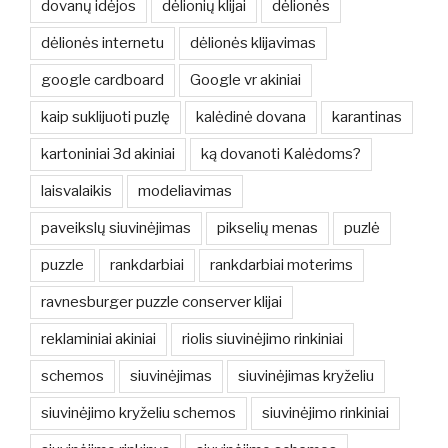
dovanų idėjos
dėlionių klijai
dėlionės
dėlionės internetu
dėlionės klijavimas
google cardboard
Google vr akiniai
kaip suklijuoti puzlę
kalėdinė dovana
karantinas
kartoniniai 3d akiniai
ką dovanoti Kalėdoms?
laisvalaikis
modeliavimas
paveikslų siuvinėjimas
pikselių menas
puzlė
puzzle
rankdarbiai
rankdarbiai moterims
ravnesburger puzzle conserver klijai
reklaminiai akiniai
riolis siuvinėjimo rinkiniai
schemos
siuvinėjimas
siuvinėjimas kryželiu
siuvinėjimo kryželiu schemos
siuvinėjimo rinkiniai