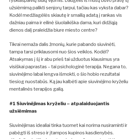
ryškiaspalvių siūlų vijomis. Daugelis iš mūsų buvo pratę šį
užsiėmimą palikti senjorų tarpui, tačiau kas vyksta dabar?
Kodėl medžiagėlės skiautę ir smailią adatą į rankas vis
dažniau paima ir eilinė šiuolaikiška dama, kuri didžiąją
dienos dalį praleidžia biure miesto centre?
Tikrai nemaža dalis žmonių, kurie pabando siuvinėti,
tampa tarsi priklausomi nuo šios veiklos. Kodėl?
Atsakymas į šį ir abu prieš tai užduotus klausimus yra
visiškai paprastas – tai psichologinė terapija. Negana to,
siuvinėjimo labai lengva išmokti, o šio hobio rezultatai
tiesiog nuostabūs. Ką jau kalbėti apie siuvinėjimo kryželiu
mentalinės terapijos galią.
#1 Siuvinėjimas kryželiu – atpalaiduojantis
užsiėmimas
Siuvinėjimas idealiai tinka tuomet kai norima nusiraminti ir
pabėgti iš streso ir įtampos kupinos kasdienybės.