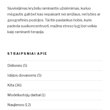
Siuvinėjimas kryželiu raminantis užsiėmimas, kuriuo
mėgautis gali bet kas nepaisant nei amžiaus, nei lyties ar
geografinės pozicijos. Tai itin paslankus hobis, kuris
padeda susikoncentruoti, mažina streso lygį bei veikia
kaip raminanti terapija.
STRAIPSNIAI APIE
Dėlionės
(5)
Idėjos dovanoms
(5)
Kita
(36)
Modeliuotojų darbai
(1)
Naujienos
(12)