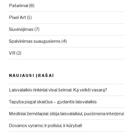
Patarimai
(8)
Pixel Art
(1)
Siuvinėjimas
(7)
Spalvinimas suaugusiems
(4)
VR
(2)
NAUJAUSI ĮRAŠAI
Laisvalaikio rinkiniai visai šeimai: Ką veikti vasarą?
Tapyba pagal skaičius – gydantis laisvalaikis
Mediniai žemėlapiai: idėja laisvalaikiui, puošmena interjerui
Dovanos vyrams: ir poilsiui, ir kūrybai!