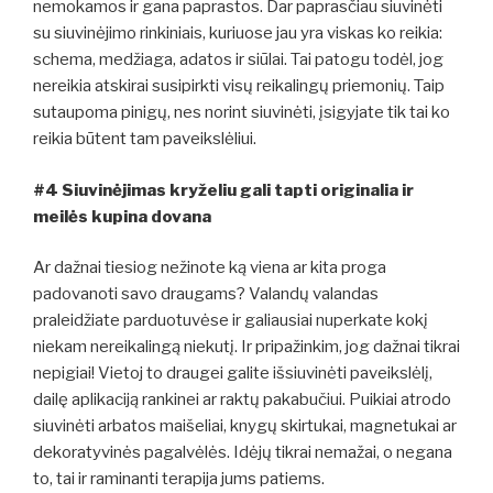
nemokamos ir gana paprastos. Dar paprasčiau siuvinėti
su siuvinėjimo rinkiniais, kuriuose jau yra viskas ko reikia:
schema, medžiaga, adatos ir siūlai. Tai patogu todėl, jog
nereikia atskirai susipirkti visų reikalingų priemonių. Taip
sutaupoma pinigų, nes norint siuvinėti, įsigyjate tik tai ko
reikia būtent tam paveikslėliui.
#4 Siuvinėjimas kryželiu gali tapti originalia ir
meilės kupina dovana
Ar dažnai tiesiog nežinote ką viena ar kita proga
padovanoti savo draugams? Valandų valandas
praleidžiate parduotuvėse ir galiausiai nuperkate kokį
niekam nereikalingą niekutį. Ir pripažinkim, jog dažnai tikrai
nepigiai! Vietoj to draugei galite išsiuvinėti paveikslėlį,
dailę aplikaciją rankinei ar raktų pakabučiui. Puikiai atrodo
siuvinėti arbatos maišeliai, knygų skirtukai, magnetukai ar
dekoratyvinės pagalvėlės. Idėjų tikrai nemažai, o negana
to, tai ir raminanti terapija jums patiems.