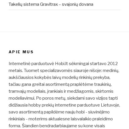
Takelių sistema Gravitrax – svajonių dovana
APIE MUS
Internetinė parduotuvė Hobi.lt sėkmingai startavo 2012
metais. Tuomet specializavomės siauroje nišoje: medinių,
aukščiausios kokybės laivų modelių rinkinių prekyba,
tačiau gana greitai asortimentą praplėtėme traukinių,
tramvajų modeliais, įrankiais ir medžiagomis, skirtomis
modeliavimui. Po poros metų, siekdami savo vizijos tapti
didžiausia hobby prekių internetine parduotuve Lietuvoje,
savo asortimentą papildėme nauju hobi - siuvinėjimo
rinkiniais - moterims aktualesne laisvalaikio praleidimo
forma. Šiandien bendradarbiaujame su kone visais