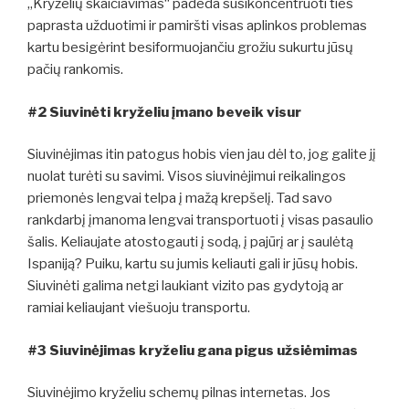
„Kryželių skaičiavimas“ padeda susikoncentruoti ties
paprasta užduotimi ir pamiršti visas aplinkos problemas
kartu besigėrint besiformuojančiu grožiu sukurtu jūsų
pačių rankomis.
#2 Siuvinėti kryželiu įmano beveik visur
Siuvinėjimas itin patogus hobis vien jau dėl to, jog galite jį
nuolat turėti su savimi. Visos siuvinėjimui reikalingos
priemonės lengvai telpa į mažą krepšelį. Tad savo
rankdarbį įmanoma lengvai transportuoti į visas pasaulio
šalis. Keliaujate atostogauti į sodą, į pajūrį ar į saulėtą
Ispaniją? Puiku, kartu su jumis keliauti gali ir jūsų hobis.
Siuvinėti galima netgi laukiant vizito pas gydytoją ar
ramiai keliaujant viešuoju transportu.
#3 Siuvinėjimas kryželiu gana pigus užsiėmimas
Siuvinėjimo kryželiu schemų pilnas internetas. Jos