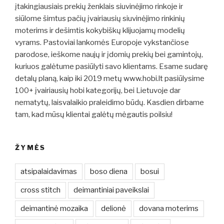
įtakingiausiais prekių ženklais siuvinėjimo rinkoje ir
siūlome šimtus pačių įvairiausių siuvinėjimo rinkinių
moterims ir dešimtis kokybiškų klijuojamų modelių
vyrams. Pastoviai lankomės Europoje vykstančiose
parodose, ieškome naujų ir įdomių prekių bei gamintojų,
kuriuos galėtume pasiūlyti savo klientams. Esame sudarę
detalų planą, kaip iki 2019 metų www.hobi.lt pasiūlysime
100+ įvairiausių hobi kategorijų, bei Lietuvoje dar
nematytų, laisvalaikio praleidimo būdų. Kasdien dirbame
tam, kad mūsų klientai galėtų mėgautis poilsiu!
ŽYMĖS
atsipalaidavimas
boso diena
bosui
cross stitch
deimantiniai paveikslai
deimantinė mozaika
delionė
dovana moterims