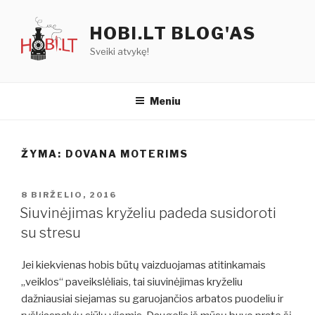
Eiti
prie
HOBI.LT BLOG'AS
turinio
Sveiki atvykę!
Meniu
ŽYMA:
DOVANA MOTERIMS
PASKELBTA
8 BIRŽELIO, 2016
Siuvinėjimas kryželiu padeda susidoroti
su stresu
Jei kiekvienas hobis būtų vaizduojamas atitinkamais
„veiklos“ paveikslėliais, tai siuvinėjimas kryželiu
dažniausiai siejamas su garuojančios arbatos puodeliu ir