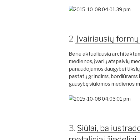
2.
Įvairiausių formų
Bene aktualiausia architekta
medienos, įvarių atspalvių med
panaudojamos daugybei tikslų:
pastatų grindims, bordiūrams 
gausybę siūlomos medienos m
3.
Siūlai, baliustrad
metaliniai žiedeliai