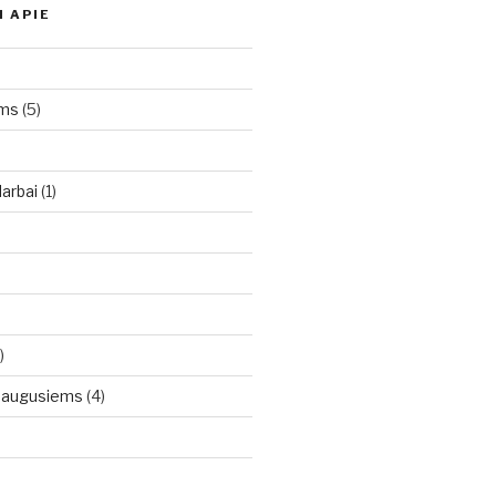
I APIE
oms
(5)
arbai
(1)
)
uaugusiems
(4)