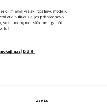
 originaliai yra skirtos laivų modelių
ai kuo puikiausiai jas pritaiko savo
ių smulkmenų mes siūlome – galbūt
etui!
mokėjimas
|
D.U.K.
ŽYMĖS