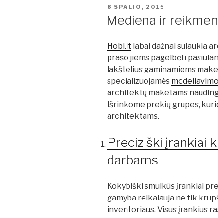
PASKELBTA
8 SPALIO, 2015
Mediena ir reikme
Hobi.lt
labai dažnai sulaukia a
prašo jiems pagelbėti pasiūlan
lakštelius gaminamiems make
specializuojamės
modeliavimo 
architektų maketams naudingų
Išrinkome prekių grupes, kuri
architektams.
Preciziški įrankia
darbams
Kokybiški smulkūs įrankiai pr
gamyba reikalauja ne tik krupš
inventoriaus. Visus įrankius r