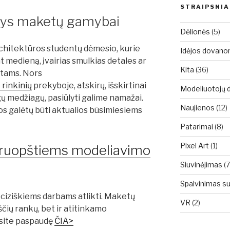
STRAIPSNIA
nys maketų gamybai
Dėlionės
(5)
rchitektūros studentų dėmesio, kurie
Idėjos dovan
t medieną, įvairias smulkias detales ar
Kita
(36)
tams. Nors
rinkinių
prekyboje, atskirų, išskirtinai
Modeliuotojų d
 medžiagų, pasiūlyti galime namažai.
Naujienos
(12)
os galėtų būti aktualios būsimiesiems
Patarimai
(8)
Pixel Art
(1)
i kruopštiems modeliavimo
Siuvinėjimas
(7
Spalvinimas s
eciziškiems darbams atlikti. Maketų
VR
(2)
čių rankų, bet ir atitinkamo
asite paspaudę
ČIA>