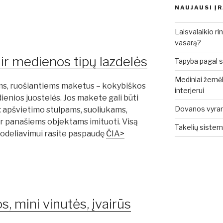
NAUJAUSI Į
Laisvalaikio rin
vasarą?
 ir medienos tipų lazdelės
Tapyba pagal sk
Mediniai žemėla
ms, ruošiantiems maketus – kokybiškos
interjerui
ienios juostelės. Jos makete gali būti
Dovanos vyrams: 
 apšvietimo stulpams, suoliukams,
ir panašiems objektams imituoti. Visą
Takelių sistem
odeliavimui rasite paspaudę
ČIA>
os, mini vinutės, įvairūs