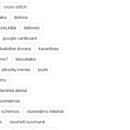
cross stitch
ika
delionė
onių klijai
dėlionės
google cardboard
kalėdinė dovana
karantinas
oms?
laisvalaikis
pikselių menas
puzlė
ims
laminiai akiniai
iuvinėjimas
iu schemos
siuvinėjimo rinkiniai
s
siuvinėti suvenyrai