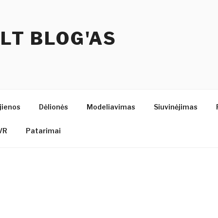
.LT BLOG'AS
jienos
Dėlionės
Modeliavimas
Siuvinėjimas
VR
Patarimai