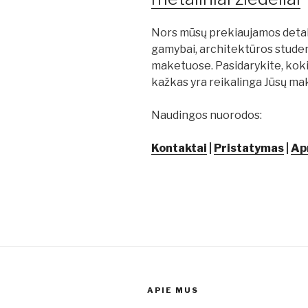
Nors mūsų prekiaujamos detalės
gamybai, architektūros student
maketuose. Pasidarykite, kok
kažkas yra reikalinga Jūsų mak
Naudingos nuorodos:
Kontaktai
|
Pristatymas
|
Ap
APIE MUS