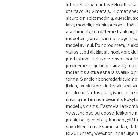
Internetinė parduotuvė Hobi.lt sėk
startavo 2012 metais. Tuomet spe
siauroje nišoje: medinių, aukščiaus
laivų modelių rinkinių prekyba, tačia
asortimentą praplėtėme traukinių, 
modeliais, įrankiais ir medžiagomis,
modeliavimui. Po poros metų, siek
vizijos tapti didžiausia hobby prekių
parduotuve Lietuvoje, savo asorti
papildėme nauju hobi - siuvinėjimo ri
moterims aktualesne laisvalaikio p
forma. Šiandien bendradarbiaujame 
įtakingiausiais prekių ženklais siuvi
ir siūlome šimtus pačių įvairiausių s
rinkinių moterims ir dešimtis kokybi
modelių vyrams. Pastoviai lankom
vykstančiose parodose, ieškome na
prekių bei gamintojų, kuriuos galėt
savo klientams. Esame sudarę detal
iki 2019 metų www.hobi.lt pasiūlys