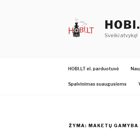
Eiti
prie
turinio
HOBI
Sveiki atvykę!
HOBI.LT el. parduotuvė
Nau
Spalvinimas suaugusiems
ŽYMA:
MAKETŲ GAMYBA