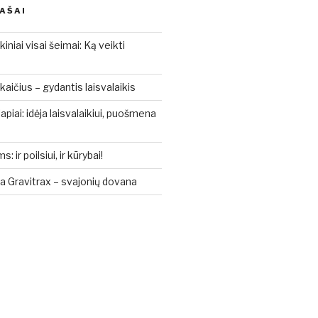
RAŠAI
kiniai visai šeimai: Ką veikti
aičius – gydantis laisvalaikis
piai: idėja laisvalaikiui, puošmena
ir poilsiui, ir kūrybai!
a Gravitrax – svajonių dovana