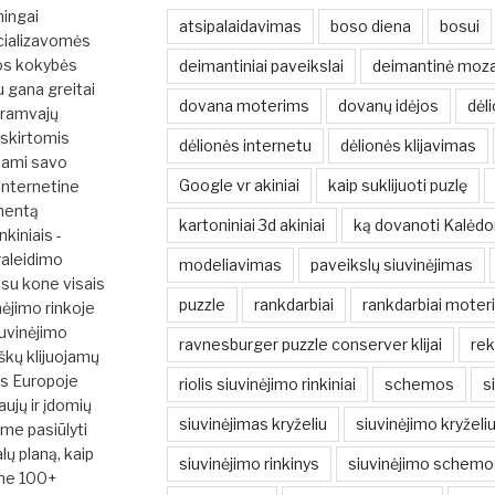
mingai
atsipalaidavimas
boso diena
bosui
cializavomės
ios kokybės
deimantiniai paveikslai
deimantinė moza
u gana greitai
dovana moterims
dovanų idėjos
dėli
tramvajų
 skirtomis
dėlionės internetu
dėlionės klijavimas
dami savo
Google vr akiniai
kaip suklijuoti puzlę
 internetine
mentą
kartoniniai 3d akiniai
ką dovanoti Kalėd
nkiniais -
raleidimo
modeliavimas
paveikslų siuvinėjimas
su kone visais
puzzle
rankdarbiai
rankdarbiai moter
nėjimo rinkoje
iuvinėjimo
ravnesburger puzzle conserver klijai
rek
škų klijuojamų
ės Europoje
riolis siuvinėjimo rinkiniai
schemos
s
ujų ir įdomių
siuvinėjimas kryželiu
siuvinėjimo kryžel
ume pasiūlyti
ų planą, kaip
siuvinėjimo rinkinys
siuvinėjimo schemo
ime 100+