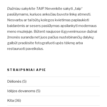
Dažniau sakykite TAIP.
Nevenkite sakyti „taip“
pasiūlymams, kuriuos anksčiau buvote linkę atmesti.
Nesvarbu ar tai būtų kolegos kvietimas paplaukioti
baidarėmis ar sesers pasiūlymas apsilankyti modernaus
meno muziejuje. Būtent naujuose išgyvenimuose dažnai
žmonės suranda net juos pačius nustebinančių dalykų:
galbūt pradėsite fotografuoti upės tėkmę arba
restauruoti paveikslus.
STRAIPSNIAI APIE
Dėlionės
(5)
Idėjos dovanoms
(5)
Kita
(36)