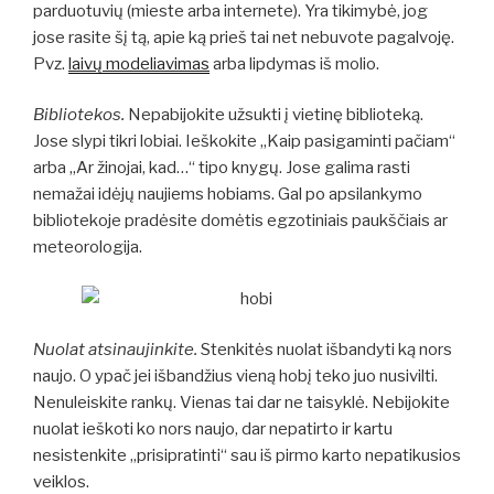
parduotuvių (mieste arba internete). Yra tikimybė, jog
jose rasite šį tą, apie ką prieš tai net nebuvote pagalvoję.
Pvz.
laivų modeliavimas
arba lipdymas iš molio.
Bibliotekos.
Nepabijokite užsukti į vietinę biblioteką.
Jose slypi tikri lobiai. Ieškokite „Kaip pasigaminti pačiam“
arba „Ar žinojai, kad…“ tipo knygų. Jose galima rasti
nemažai idėjų naujiems hobiams. Gal po apsilankymo
bibliotekoje pradėsite domėtis egzotiniais paukščiais ar
meteorologija.
Nuolat atsinaujinkite.
Stenkitės nuolat išbandyti ką nors
naujo. O ypač jei išbandžius vieną hobį teko juo nusivilti.
Nenuleiskite rankų. Vienas tai dar ne taisyklė. Nebijokite
nuolat ieškoti ko nors naujo, dar nepatirto ir kartu
nesistenkite „prisipratinti“ sau iš pirmo karto nepatikusios
veiklos.