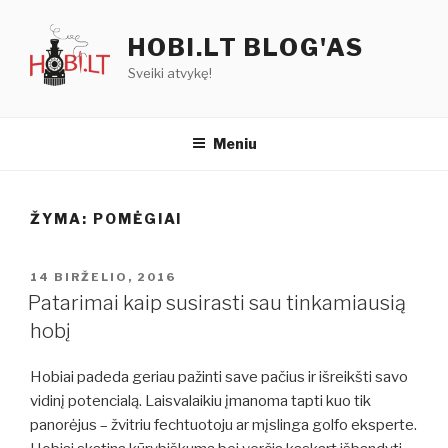
Eiti
prie
HOBI.LT BLOG'AS
turinio
Sveiki atvykę!
Meniu
ŽYMA:
POMĖGIAI
PASKELBTA
14 BIRŽELIO, 2016
Patarimai kaip susirasti sau tinkamiausią
hobį
Hobiai padeda geriau pažinti save pačius ir išreikšti savo
vidinį potencialą. Laisvalaikiu įmanoma tapti kuo tik
panorėjus – žvitriu fechtuotoju ar mįslinga golfo eksperte.