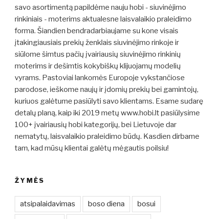
savo asortimentą papildėme nauju hobi - siuvinėjimo
rinkiniais - moterims aktualesne laisvalaikio praleidimo
forma. Šiandien bendradarbiaujame su kone visais
įtakingiausiais prekių ženklais siuvinėjimo rinkoje ir
siūlome šimtus pačių įvairiausių siuvinėjimo rinkinių
moterims ir dešimtis kokybiškų klijuojamų modelių
vyrams. Pastoviai lankomės Europoje vykstančiose
parodose, ieškome naujų ir įdomių prekių bei gamintojų,
kuriuos galėtume pasiūlyti savo klientams. Esame sudarę
detalų planą, kaip iki 2019 metų www.hobi.lt pasiūlysime
100+ įvairiausių hobi kategorijų, bei Lietuvoje dar
nematytų, laisvalaikio praleidimo būdų. Kasdien dirbame
tam, kad mūsų klientai galėtų mėgautis poilsiu!
ŽYMĖS
atsipalaidavimas
boso diena
bosui