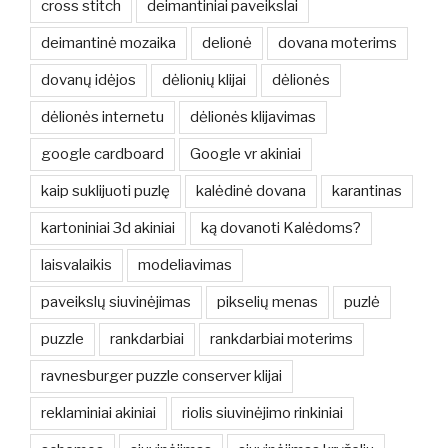
cross stitch
deimantiniai paveikslai
deimantinė mozaika
delionė
dovana moterims
dovanų idėjos
dėlionių klijai
dėlionės
dėlionės internetu
dėlionės klijavimas
google cardboard
Google vr akiniai
kaip suklijuoti puzlę
kalėdinė dovana
karantinas
kartoniniai 3d akiniai
ką dovanoti Kalėdoms?
laisvalaikis
modeliavimas
paveikslų siuvinėjimas
pikselių menas
puzlė
puzzle
rankdarbiai
rankdarbiai moterims
ravnesburger puzzle conserver klijai
reklaminiai akiniai
riolis siuvinėjimo rinkiniai