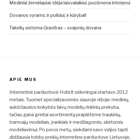
Mediniai žemėlapiai: idėja laisvalaikiui, puošmena interjerui
Dovanos vyrams: ir poilsiui, ir kūrybai!
Takelių sistema Gravitrax – svajonių dovana
APIE MUS
Internetinė parduotuvė Hobi.lt sėkmingai startavo 2012
metais. Tuomet specializavomės siauroje nišoje: medinių,
aukščiausios kokybės laivų modelių rinkinių prekyba,
tačiau gana greitai asortimentą praplėtėme traukinių,
tramvajų modeliais, įrankiais ir medžiagomis, skirtomis
modeliavimui. Po poros metų, siekdami savo vizijos tapti
didžiausia hobby prekių internetine parduotuve Lietuvoje,