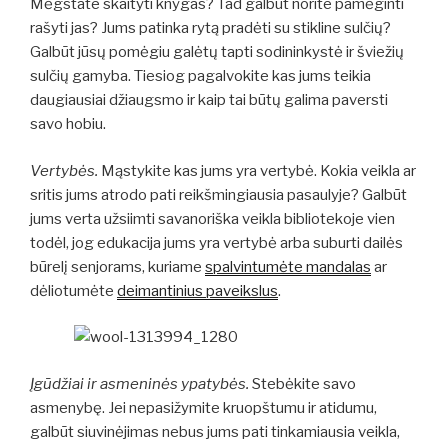
Mėgstate skaityti knygas? Tad galbūt norite pamėginti
rašyti jas? Jums patinka rytą pradėti su stikline sulčių?
Galbūt jūsų pomėgiu galėtų tapti sodininkystė ir šviežių
sulčių gamyba. Tiesiog pagalvokite kas jums teikia
daugiausiai džiaugsmo ir kaip tai būtų galima paversti
savo hobiu.
Vertybės.
Mąstykite kas jums yra vertybė. Kokia veikla ar
sritis jums atrodo pati reikšmingiausia pasaulyje? Galbūt
jums verta užsiimti savanoriška veikla bibliotekoje vien
todėl, jog edukacija jums yra vertybė arba suburti dailės
būrelį senjorams, kuriame
spalvintumėte mandalas
ar
dėliotumėte
deimantinius paveikslus
.
Įgūdžiai ir asmeninės ypatybės.
Stebėkite savo
asmenybę. Jei nepasižymite kruopštumu ir atidumu,
galbūt siuvinėjimas nebus jums pati tinkamiausia veikla,