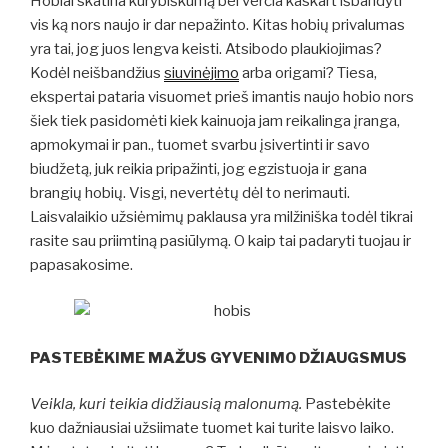
Hobiai skatina kūrybiškumą bei verčia kaskart išbandyti
vis ką nors naujo ir dar nepažinto. Kitas hobių privalumas
yra tai, jog juos lengva keisti. Atsibodo plaukiojimas?
Kodėl neišbandžius
siuvinėjimo
arba origami? Tiesa,
ekspertai pataria visuomet prieš imantis naujo hobio nors
šiek tiek pasidomėti kiek kainuoja jam reikalinga įranga,
apmokymai ir pan., tuomet svarbu įsivertinti ir savo
biudžetą, juk reikia pripažinti, jog egzistuoja ir gana
brangių hobių. Visgi, nevertėtų dėl to nerimauti.
Laisvalaikio užsiėmimų paklausa yra milžiniška todėl tikrai
rasite sau priimtiną pasiūlymą. O kaip tai padaryti tuojau ir
papasakosime.
PASTEBĖKIME MAŽUS GYVENIMO DŽIAUGSMUS
Veikla, kuri teikia didžiausią malonumą.
Pastebėkite
kuo dažniausiai užsiimate tuomet kai turite laisvo laiko.