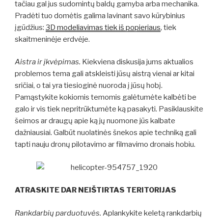
tačiau gal jus sudomintų baldų gamyba arba mechanika.
Pradėti tuo domėtis galima lavinant savo kūrybinius
įgūdžius:
3D modeliavimas tiek iš popieriaus
, tiek
skaitmeninėje erdvėje.
Aistra ir įkvėpimas.
Kiekviena diskusija jums aktualios
problemos tema gali atskleisti jūsų aistrą vienai ar kitai
sričiai, o tai yra tiesioginė nuoroda į jūsų hobį.
Pamąstykite kokiomis temomis galėtumėte kalbėti be
galo ir vis tiek nepritrūktumėte ką pasakyti. Pasiklauskite
šeimos ar draugų apie ką jų nuomone jūs kalbate
dažniausiai. Galbūt nuolatinės šnekos apie techniką gali
tapti nauju dronų pilotavimo ar filmavimo dronais hobiu.
ATRASKITE DAR NEIŠTIRTAS TERITORIJAS
Rankdarbių parduotuvės.
Aplankykite keletą rankdarbių