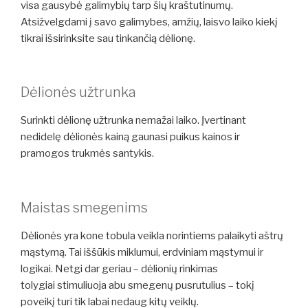
visa gausybė galimybių tarp šių kraštutinumų.
Atsižvelgdami į savo galimybes, amžių, laisvo laiko kiekį
tikrai išsirinksite sau tinkančią dėlionę.
Dėlionės užtrunka
Surinkti dėlionę užtrunka nemažai laiko. Įvertinant
nedidelę dėlionės kainą gaunasi puikus kainos ir
pramogos trukmės santykis.
Maistas smegenims
Dėlionės yra kone tobula veikla norintiems palaikyti aštrų
mąstymą. Tai iššūkis miklumui, erdviniam mąstymui ir
logikai. Netgi dar geriau – dėlionių rinkimas
tolygiai stimuliuoja abu smegenų pusrutulius – tokį
poveikį turi tik labai nedaug kitų veiklų.