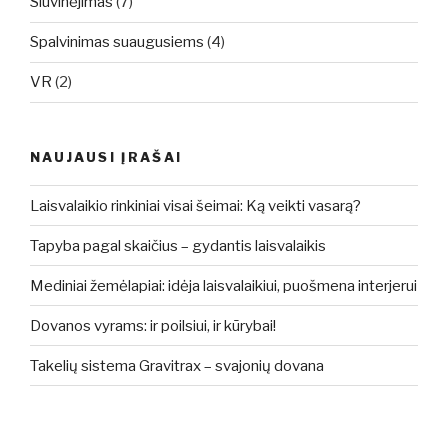
Siuvinėjimas
(7)
Spalvinimas suaugusiems
(4)
VR
(2)
NAUJAUSI ĮRAŠAI
Laisvalaikio rinkiniai visai šeimai: Ką veikti vasarą?
Tapyba pagal skaičius – gydantis laisvalaikis
Mediniai žemėlapiai: idėja laisvalaikiui, puošmena interjerui
Dovanos vyrams: ir poilsiui, ir kūrybai!
Takelių sistema Gravitrax – svajonių dovana