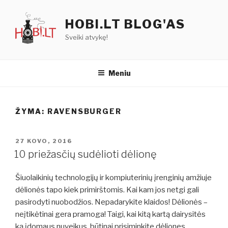
Eiti
prie
HOBI.LT BLOG'AS
turinio
Sveiki atvykę!
Meniu
ŽYMA:
RAVENSBURGER
PASKELBTA
27 KOVO, 2016
10 priežasčių sudėlioti dėlionę
Šiuolaikinių technologijų ir kompiuterinių įrenginių amžiuje
dėlionės tapo kiek primirštomis. Kai kam jos netgi gali
pasirodyti nuobodžios. Nepadarykite klaidos! Dėlionės –
neįtikėtinai gera pramoga! Taigi, kai kitą kartą dairysitės
ką įdomaus nuveikus, būtinai prisiminkite dėliones.