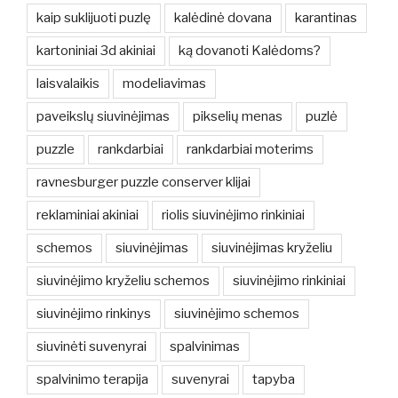
kaip suklijuoti puzlę
kalėdinė dovana
karantinas
kartoniniai 3d akiniai
ką dovanoti Kalėdoms?
laisvalaikis
modeliavimas
paveikslų siuvinėjimas
pikselių menas
puzlė
puzzle
rankdarbiai
rankdarbiai moterims
ravnesburger puzzle conserver klijai
reklaminiai akiniai
riolis siuvinėjimo rinkiniai
schemos
siuvinėjimas
siuvinėjimas kryželiu
siuvinėjimo kryželiu schemos
siuvinėjimo rinkiniai
siuvinėjimo rinkinys
siuvinėjimo schemos
siuvinėti suvenyrai
spalvinimas
spalvinimo terapija
suvenyrai
tapyba