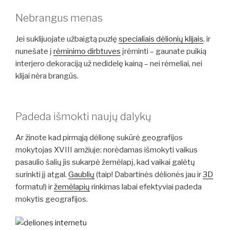
Nebrangus menas
Jei suklijuojate užbaigtą puzlę
specialiais dėlionių klijais
, ir
nunešate į
rėminimo dirbtuves
įrėminti – gaunate puikią
interjero dekoraciją už nedidelę kainą – nei rėmeliai, nei
klijai nėra brangūs.
Padeda išmokti naujų dalykų
Ar žinote kad pirmąją dėlionę sukūrė geografijos
mokytojas XVIII amžiuje: norėdamas išmokyti vaikus
pasaulio šalių jis sukarpė žemėlapį, kad vaikai galėtų
surinkti jį atgal.
Gaublių
(taip! Dabartinės dėlionės jau ir
3D
formatu!) ir
žemėlapių
rinkimas labai efektyviai padeda
mokytis geografijos.