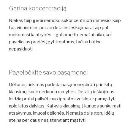
Gerina koncentraciją
Niekas taip gerai nemoko sukoncentruoti dėmesio, kaip
tos vienintelės puzzle detalės ieškojimas. Taip pat
mokomasi kantrybės – gali praeiti nemažai laiko, kol
paveikslas pradės įgyti kontūrus, tačiau būtina
nepasiduoti.
Pagelbėkite savo pasąmonei
Dėlionės rinkimas padeda pasąmonei dirbti prie kitų
klausimų, kurie neduoda ramybės. Detalių ieškojimas
leidžia protui pailsėti nuo įprastos veiklos ir pamąstyti
apie kitus dalykus. Kai kyla klausimų, į kuriuos sunku rasti
atsakymus, imuosi dėlionės. Nemaža dalis gerų idėjų
ateina per daug nesistengiant mąstyti!