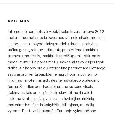
APIE MUS
Internetinė parduotuvė Hobi.lt sėkmingai startavo 2012
metais. Tuomet specializavomės siauroje nišoje: medinių,
aukščiausios kokybės laivų modelių rinkinių prekyba,
tačiau gana greitai asortimentą praplėtėme traukinių,
tramvajų modeliais, įrankiais ir medžiagomis, skirtomis
modeliavimui. Po poros metų, siekdami savo vizijos tapti
didžiausia hobby prekių internetine parduotuve Lietuvoje,
savo asortimentą papildėme nauju hobi - siuvinėjimo
rinkiniais - moterims aktualesne laisvalaikio praleidimo
forma. Šiandien bendradarbiaujame su kone visais
įtakingiausiais prekių ženklais siuvinėjimo rinkoje ir
siūlome šimtus pačių įvairiausių siuvinėjimo rinkinių
moterims ir dešimtis kokybiškų klijuojamų modelių
vyrams. Pastoviai lankomės Europoje vykstančiose