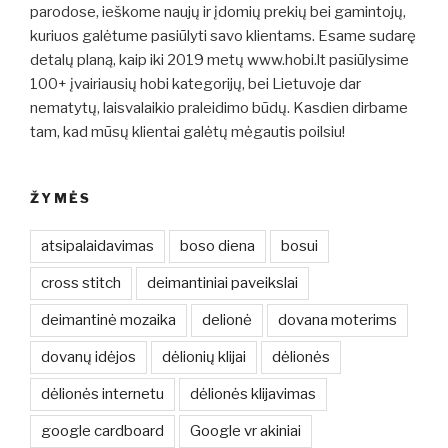
parodose, ieškome naujų ir įdomių prekių bei gamintojų,
kuriuos galėtume pasiūlyti savo klientams. Esame sudarę
detalų planą, kaip iki 2019 metų www.hobi.lt pasiūlysime
100+ įvairiausių hobi kategorijų, bei Lietuvoje dar
nematytų, laisvalaikio praleidimo būdų. Kasdien dirbame
tam, kad mūsų klientai galėtų mėgautis poilsiu!
ŽYMĖS
atsipalaidavimas
boso diena
bosui
cross stitch
deimantiniai paveikslai
deimantinė mozaika
delionė
dovana moterims
dovanų idėjos
dėlionių klijai
dėlionės
dėlionės internetu
dėlionės klijavimas
google cardboard
Google vr akiniai