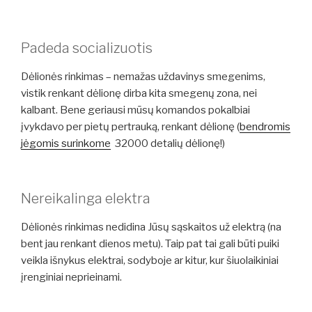
Padeda socializuotis
Dėlionės rinkimas – nemažas uždavinys smegenims,
vistik renkant dėlionę dirba kita smegenų zona, nei
kalbant. Bene geriausi mūsų komandos pokalbiai
įvykdavo per pietų pertrauką, renkant dėlionę (
bendromis
jėgomis surinkome
32000 detalių dėlionę!)
Nereikalinga elektra
Dėlionės rinkimas nedidina Jūsų sąskaitos už elektrą (na
bent jau renkant dienos metu). Taip pat tai gali būti puiki
veikla išnykus elektrai, sodyboje ar kitur, kur šiuolaikiniai
įrenginiai neprieinami.