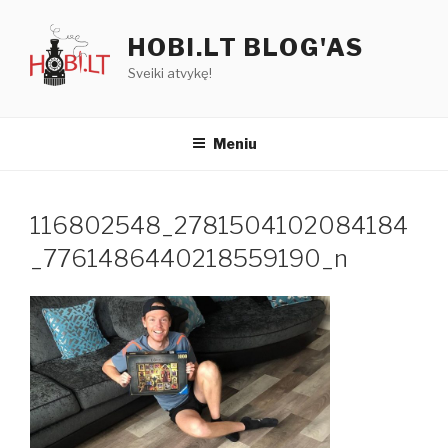
Eiti
prie
HOBI.LT BLOG'AS
turinio
Sveiki atvykę!
Meniu
116802548_2781504102084184
_7761486440218559190_n