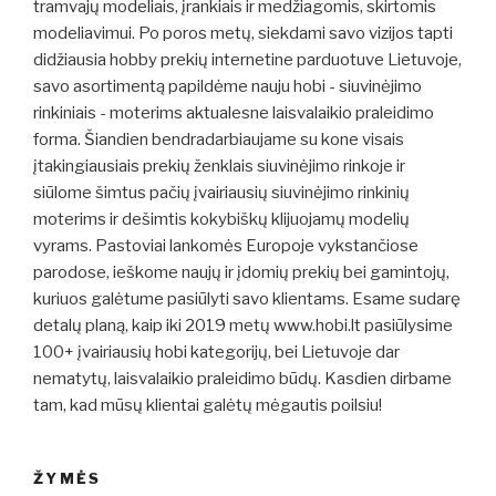
tramvajų modeliais, įrankiais ir medžiagomis, skirtomis
modeliavimui. Po poros metų, siekdami savo vizijos tapti
didžiausia hobby prekių internetine parduotuve Lietuvoje,
savo asortimentą papildėme nauju hobi - siuvinėjimo
rinkiniais - moterims aktualesne laisvalaikio praleidimo
forma. Šiandien bendradarbiaujame su kone visais
įtakingiausiais prekių ženklais siuvinėjimo rinkoje ir
siūlome šimtus pačių įvairiausių siuvinėjimo rinkinių
moterims ir dešimtis kokybiškų klijuojamų modelių
vyrams. Pastoviai lankomės Europoje vykstančiose
parodose, ieškome naujų ir įdomių prekių bei gamintojų,
kuriuos galėtume pasiūlyti savo klientams. Esame sudarę
detalų planą, kaip iki 2019 metų www.hobi.lt pasiūlysime
100+ įvairiausių hobi kategorijų, bei Lietuvoje dar
nematytų, laisvalaikio praleidimo būdų. Kasdien dirbame
tam, kad mūsų klientai galėtų mėgautis poilsiu!
ŽYMĖS