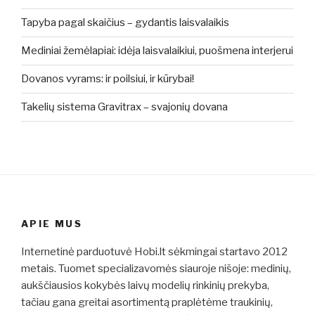
Tapyba pagal skaičius – gydantis laisvalaikis
Mediniai žemėlapiai: idėja laisvalaikiui, puošmena interjerui
Dovanos vyrams: ir poilsiui, ir kūrybai!
Takelių sistema Gravitrax – svajonių dovana
APIE MUS
Internetinė parduotuvė Hobi.lt sėkmingai startavo 2012
metais. Tuomet specializavomės siauroje nišoje: medinių,
aukščiausios kokybės laivų modelių rinkinių prekyba,
tačiau gana greitai asortimentą praplėtėme traukinių,