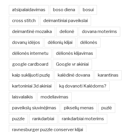
atsipalaidavimas
boso diena
bosui
cross stitch
deimantiniai paveikslai
deimantinė mozaika
delionė
dovana moterims
dovanų idėjos
dėlionių klijai
dėlionės
dėlionės internetu
dėlionės klijavimas
google cardboard
Google vr akiniai
kaip suklijuoti puzlę
kalėdinė dovana
karantinas
kartoniniai 3d akiniai
ką dovanoti Kalėdoms?
laisvalaikis
modeliavimas
paveikslų siuvinėjimas
pikselių menas
puzlė
puzzle
rankdarbiai
rankdarbiai moterims
ravnesburger puzzle conserver klijai