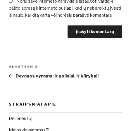
Noriu savo interneto naršyklėje išsaugoti vardą, el.
pašto adresą ir interneto puslapį, kad jų nebereiktų įvesti
iš naujo, kai kitą kartą vėl norėsiu parašyti komentarą.
Navigacija
Ankstesnis
ANKSTESNIS
tarp
įrašas
Dovanos vyrams: ir poilsiui, ir kūrybai!
įrašų
STRAIPSNIAI APIE
Dėlionės
(5)
Idėjos dovanoms
(5)