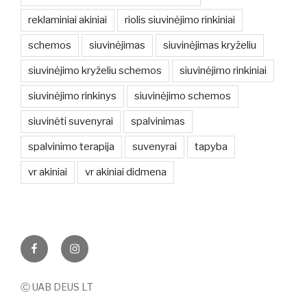
reklaminiai akiniai
riolis siuvinėjimo rinkiniai
schemos
siuvinėjimas
siuvinėjimas kryželiu
siuvinėjimo kryželiu schemos
siuvinėjimo rinkiniai
siuvinėjimo rinkinys
siuvinėjimo schemos
siuvinėti suvenyrai
spalvinimas
spalvinimo terapija
suvenyrai
tapyba
vr akiniai
vr akiniai didmena
Facebook
Instagram
Ⓒ UAB DEUS LT