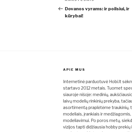
Ankstesnis
tarp
įrašas
Dovanos vyrams: ir poilsiui, ir
kūrybai!
įrašų
APIE MUS
Internetinė parduotuvė Hobi.lt sėk
startavo 2012 metais. Tuomet spe
siauroje nišoje: medinių, aukščiaus
laivų modelių rinkinių prekyba, tačia
asortimentą praplėtėme traukinių, 
modeliais, įrankiais ir medžiagomis,
modeliavimui. Po poros metų, siek
vizijos tapti didžiausia hobby prekių