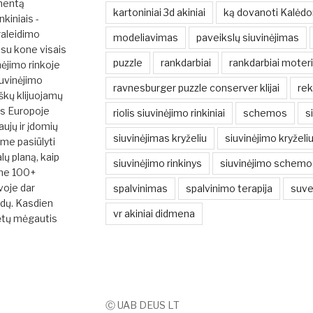
mentą
kartoniniai 3d akiniai
ką dovanoti Kalėd
nkiniais -
raleidimo
modeliavimas
paveikslų siuvinėjimas
su kone visais
puzzle
rankdarbiai
rankdarbiai moter
nėjimo rinkoje
iuvinėjimo
ravnesburger puzzle conserver klijai
rek
škų klijuojamų
ės Europoje
riolis siuvinėjimo rinkiniai
schemos
s
ujų ir įdomių
siuvinėjimas kryželiu
siuvinėjimo kryžel
ume pasiūlyti
ų planą, kaip
siuvinėjimo rinkinys
siuvinėjimo schemo
ime 100+
uvoje dar
spalvinimas
spalvinimo terapija
suve
ūdų. Kasdien
vr akiniai didmena
ėtų mėgautis
Ⓒ UAB DEUS LT