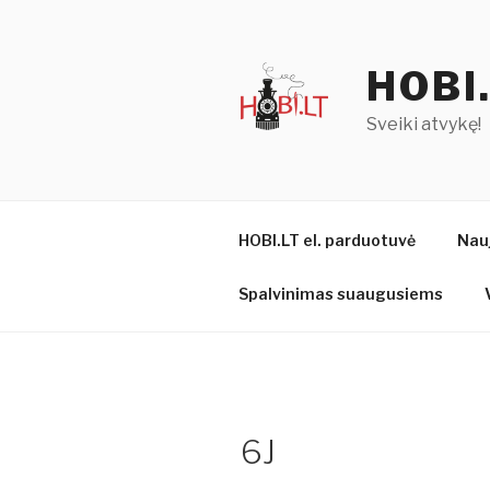
Eiti
prie
turinio
HOBI
Sveiki atvykę!
HOBI.LT el. parduotuvė
Nau
Spalvinimas suaugusiems
6J