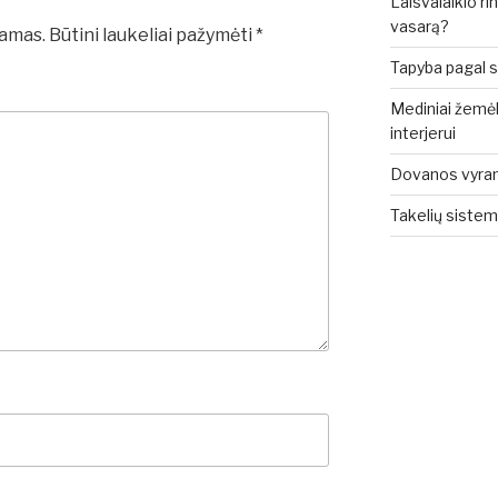
Laisvalaikio rin
vasarą?
iamas.
Būtini laukeliai pažymėti
*
Tapyba pagal sk
Mediniai žemėla
interjerui
Dovanos vyrams: 
Takelių sistem