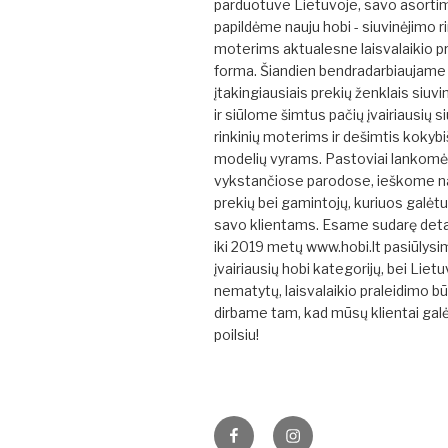
parduotuve Lietuvoje, savo asorti
papildėme nauju hobi - siuvinėjimo ri
moterims aktualesne laisvalaikio p
forma. Šiandien bendradarbiaujame 
įtakingiausiais prekių ženklais siuvi
ir siūlome šimtus pačių įvairiausių s
rinkinių moterims ir dešimtis kokybi
modelių vyrams. Pastoviai lankom
vykstančiose parodose, ieškome na
prekių bei gamintojų, kuriuos galėt
savo klientams. Esame sudarę detal
iki 2019 metų www.hobi.lt pasiūlys
įvairiausių hobi kategorijų, bei Liet
nematytų, laisvalaikio praleidimo b
dirbame tam, kad mūsų klientai gal
poilsiu!
Facebook
Instagram