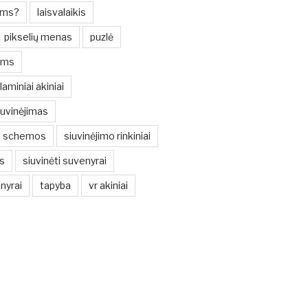
oms?
laisvalaikis
pikselių menas
puzlė
ims
laminiai akiniai
iuvinėjimas
iu schemos
siuvinėjimo rinkiniai
s
siuvinėti suvenyrai
nyrai
tapyba
vr akiniai