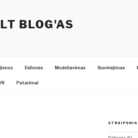
.LT BLOG'AS
jienos
Dėlionės
Modeliavimas
Siuvinėjimas
VR
Patarimai
STRAIPSNIA
Dėlionės
(5)