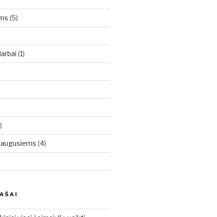
oms
(5)
arbai
(1)
)
uaugusiems
(4)
RAŠAI