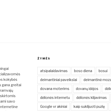
ŽYMĖS
mingai
atsipalaidavimas
boso diena
bosui
cializavomės
ios kokybės
deimantiniai paveikslai
deimantinė moza
u gana greitai
dovana moterims
dovanų idėjos
dėli
tramvajų
 skirtomis
dėlionės internetu
dėlionės klijavimas
dami savo
Google vr akiniai
kaip suklijuoti puzlę
 internetine