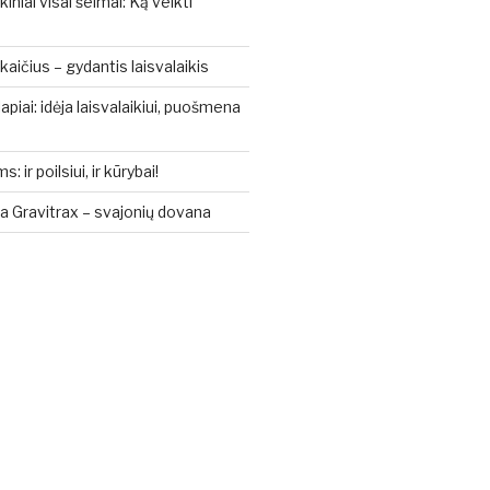
kiniai visai šeimai: Ką veikti
aičius – gydantis laisvalaikis
piai: idėja laisvalaikiui, puošmena
ir poilsiui, ir kūrybai!
a Gravitrax – svajonių dovana