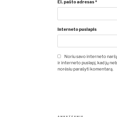
El. pašto adresas
*
Interneto puslapis
Noriu savo interneto naršyk
ir interneto puslapį, kad jų neb
norėsiu parašyti komentarą.
Navigacija
ANKSTESNIS