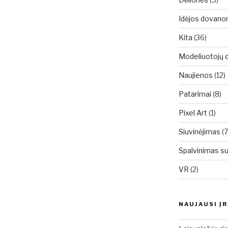
Idėjos dovan
Kita
(36)
Modeliuotojų d
Naujienos
(12)
Patarimai
(8)
Pixel Art
(1)
Siuvinėjimas
(7
Spalvinimas s
VR
(2)
NAUJAUSI Į