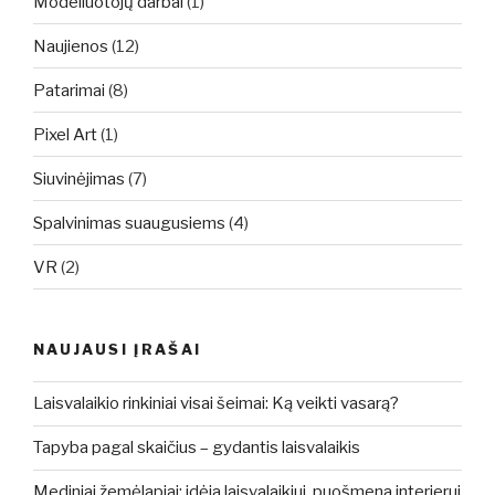
Modeliuotojų darbai
(1)
Naujienos
(12)
Patarimai
(8)
Pixel Art
(1)
Siuvinėjimas
(7)
Spalvinimas suaugusiems
(4)
VR
(2)
NAUJAUSI ĮRAŠAI
Laisvalaikio rinkiniai visai šeimai: Ką veikti vasarą?
Tapyba pagal skaičius – gydantis laisvalaikis
Mediniai žemėlapiai: idėja laisvalaikiui, puošmena interjerui