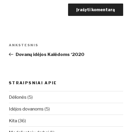
Navigacija
Ankstesnis
ANKSTESNIS
tarp
įrašas
Dovanų idėjos Kalėdoms ‘2020
įrašų
STRAIPSNIAI APIE
Dėlionės
(5)
Idėjos dovanoms
(5)
Kita
(36)