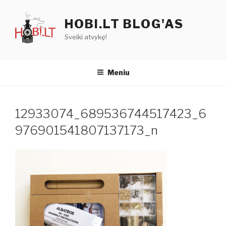
Eiti
prie
HOBI.LT BLOG'AS
turinio
Sveiki atvykę!
Meniu
12933074_689536744517423_6
976901541807137173_n