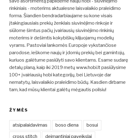
savo asortimentą papildėme nauju hobi - siuvinėjimo
rinkiniais - moterims aktualesne laisvalaikio praleidimo
forma. Šiandien bendradarbiaujame su kone visais
įtakingiausiais prekių ženklais siuvinėjimo rinkoje ir
siūlome šimtus pačių įvairiausių siuvinėjimo rinkinių
moterims ir dešimtis kokybiškų klijuojamų modelių
vyrams. Pastoviai lankomės Europoje vykstančiose
parodose, ieškome naujų ir įdomių prekių bei gamintojų,
kuriuos galėtume pasiūlyti savo klientams. Esame sudarę
detalų planą, kaip iki 2019 metų www.hobi.lt pasiūlysime
100+ įvairiausių hobi kategorijų, bei Lietuvoje dar
nematytų, laisvalaikio praleidimo būdų. Kasdien dirbame
tam, kad mūsų klientai galėtų mėgautis poilsiu!
ŽYMĖS
atsipalaidavimas
boso diena
bosui
cross stitch
deimantiniai paveikslai