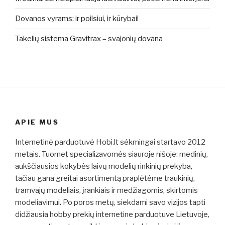
Dovanos vyrams: ir poilsiui, ir kūrybai!
Takelių sistema Gravitrax – svajonių dovana
APIE MUS
Internetinė parduotuvė Hobi.lt sėkmingai startavo 2012
metais. Tuomet specializavomės siauroje nišoje: medinių,
aukščiausios kokybės laivų modelių rinkinių prekyba,
tačiau gana greitai asortimentą praplėtėme traukinių,
tramvajų modeliais, įrankiais ir medžiagomis, skirtomis
modeliavimui. Po poros metų, siekdami savo vizijos tapti
didžiausia hobby prekių internetine parduotuve Lietuvoje,