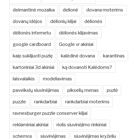
deimantinė mozaika
delionė
dovana moterims
dovanų idėjos
dėlionių klijai
dėlionės
dėlionės internetu
dėlionės klijavimas
google cardboard
Google vr akiniai
kaip suklijuoti puzlę
kalėdinė dovana
karantinas
kartoniniai 3d akiniai
ką dovanoti Kalėdoms?
laisvalaikis
modeliavimas
paveikslų siuvinėjimas
pikselių menas
puzlė
puzzle
rankdarbiai
rankdarbiai moterims
ravnesburger puzzle conserver klijai
reklaminiai akiniai
riolis siuvinėjimo rinkiniai
schemos
siuvinėjimas
siuvinėjimas kryželiu