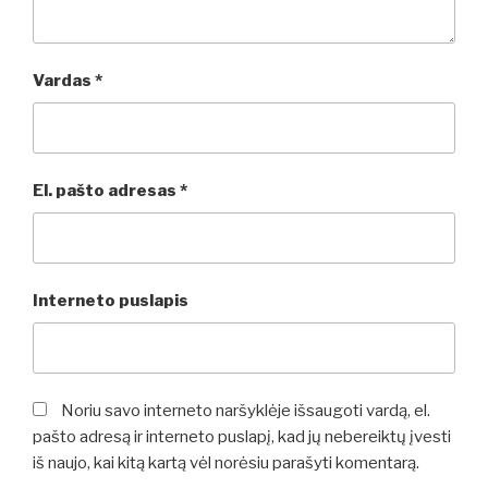
Vardas
*
El. pašto adresas
*
Interneto puslapis
Noriu savo interneto naršyklėje išsaugoti vardą, el.
pašto adresą ir interneto puslapį, kad jų nebereiktų įvesti
iš naujo, kai kitą kartą vėl norėsiu parašyti komentarą.