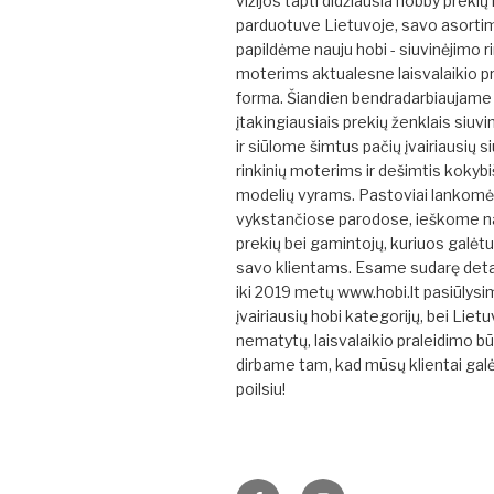
vizijos tapti didžiausia hobby prekių
parduotuve Lietuvoje, savo asorti
papildėme nauju hobi - siuvinėjimo ri
moterims aktualesne laisvalaikio p
forma. Šiandien bendradarbiaujame 
įtakingiausiais prekių ženklais siuvi
ir siūlome šimtus pačių įvairiausių s
rinkinių moterims ir dešimtis kokybi
modelių vyrams. Pastoviai lankom
vykstančiose parodose, ieškome na
prekių bei gamintojų, kuriuos galėt
savo klientams. Esame sudarę detal
iki 2019 metų www.hobi.lt pasiūlys
įvairiausių hobi kategorijų, bei Liet
nematytų, laisvalaikio praleidimo b
dirbame tam, kad mūsų klientai gal
poilsiu!
Facebook
Instagram