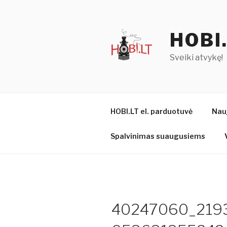
Eiti
prie
turinio
HOBI
Sveiki atvykę!
HOBI.LT el. parduotuvė
Nau
Spalvinimas suaugusiems
40247060_219