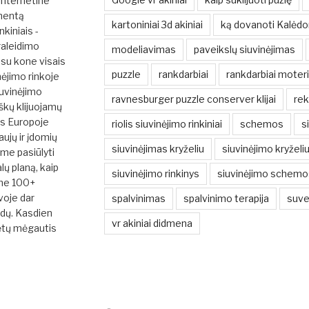
 internetine
mentą
kartoniniai 3d akiniai
ką dovanoti Kalėd
nkiniais -
raleidimo
modeliavimas
paveikslų siuvinėjimas
su kone visais
puzzle
rankdarbiai
rankdarbiai moter
nėjimo rinkoje
iuvinėjimo
ravnesburger puzzle conserver klijai
rek
škų klijuojamų
ės Europoje
riolis siuvinėjimo rinkiniai
schemos
s
ujų ir įdomių
siuvinėjimas kryželiu
siuvinėjimo kryžel
ume pasiūlyti
ų planą, kaip
siuvinėjimo rinkinys
siuvinėjimo schemo
ime 100+
uvoje dar
spalvinimas
spalvinimo terapija
suve
ūdų. Kasdien
vr akiniai didmena
ėtų mėgautis