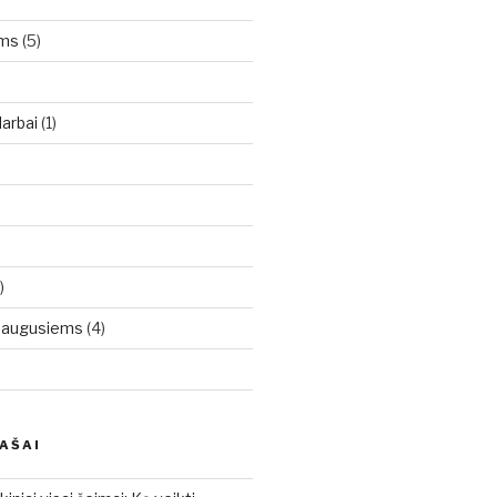
oms
(5)
arbai
(1)
)
uaugusiems
(4)
RAŠAI