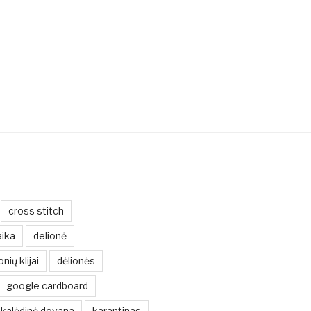
cross stitch
ika
delionė
onių klijai
dėlionės
google cardboard
kalėdinė dovana
karantinas