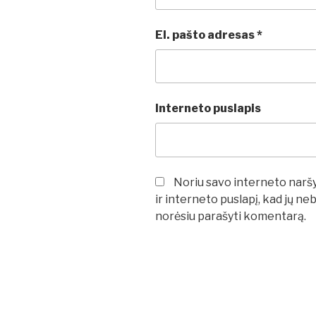
El. pašto adresas
*
Interneto puslapis
Noriu savo interneto naršyk
ir interneto puslapį, kad jų neb
norėsiu parašyti komentarą.