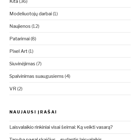
Kita
(36)
Modeliuotojų darbai
(1)
Naujienos
(12)
Patarimai
(8)
Pixel Art
(1)
Siuvinėjimas
(7)
Spalvinimas suaugusiems
(4)
VR
(2)
NAUJAUSI ĮRAŠAI
Laisvalaikio rinkiniai visai šeimai: Ką veikti vasarą?
Tapyba pagal skaičius – gydantis laisvalaikis