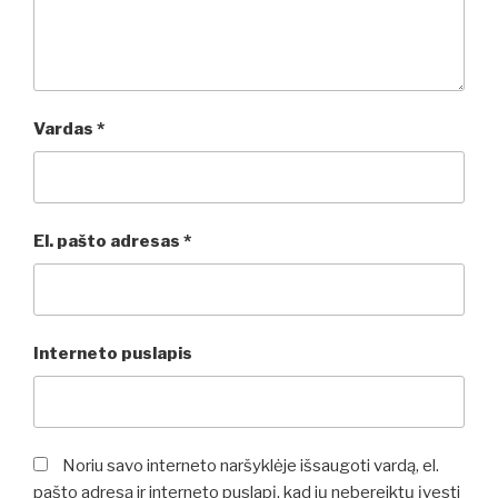
Vardas
*
El. pašto adresas
*
Interneto puslapis
Noriu savo interneto naršyklėje išsaugoti vardą, el.
pašto adresą ir interneto puslapį, kad jų nebereiktų įvesti