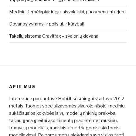
Mediniai žemėlapiai: idėja laisvalaikiui, puošmena interjerui
Dovanos vyrams: ir poilsiui, ir kūrybai!
Takelių sistema Gravitrax – svajonių dovana
APIE MUS
Internetinė parduotuvė Hobi.lt sėkmingai startavo 2012
metais. Tuomet specializavomės siauroje nišoje: medinių,
aukščiausios kokybės laivų modelių rinkinių prekyba,
tačiau gana greitai asortimentą praplėtėme traukinių,
tramvajų modeliais, įrankiais ir medžiagomis, skirtomis
modeliavimui. Po poros metų, siekdami savo vizijos tapti