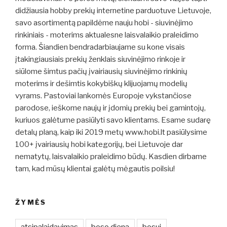
didžiausia hobby prekių internetine parduotuve Lietuvoje,
savo asortimentą papildėme nauju hobi - siuvinėjimo
rinkiniais - moterims aktualesne laisvalaikio praleidimo
forma. Šiandien bendradarbiaujame su kone visais
įtakingiausiais prekių ženklais siuvinėjimo rinkoje ir
siūlome šimtus pačių įvairiausių siuvinėjimo rinkinių
moterims ir dešimtis kokybiškų klijuojamų modelių
vyrams. Pastoviai lankomės Europoje vykstančiose
parodose, ieškome naujų ir įdomių prekių bei gamintojų,
kuriuos galėtume pasiūlyti savo klientams. Esame sudarę
detalų planą, kaip iki 2019 metų www.hobi.lt pasiūlysime
100+ įvairiausių hobi kategorijų, bei Lietuvoje dar
nematytų, laisvalaikio praleidimo būdų. Kasdien dirbame
tam, kad mūsų klientai galėtų mėgautis poilsiu!
ŽYMĖS
atsipalaidavimas
boso diena
bosui