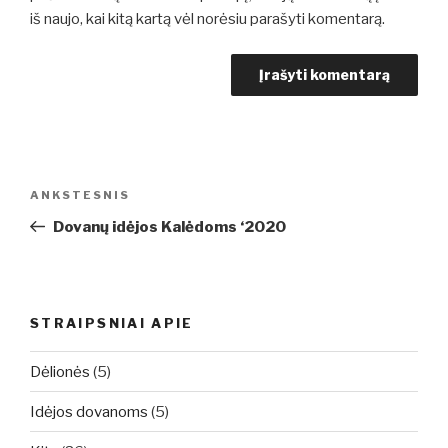
iš naujo, kai kitą kartą vėl norėsiu parašyti komentarą.
Navigacija
Ankstesnis
ANKSTESNIS
tarp
įrašas
Dovanų idėjos Kalėdoms ‘2020
įrašų
STRAIPSNIAI APIE
Dėlionės
(5)
Idėjos dovanoms
(5)