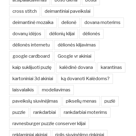
cross stitch
deimantiniai paveikslai
deimantinė mozaika
delionė
dovana moterims
dovanų idėjos
dėlionių klijai
dėlionės
dėlionės internetu
dėlionės klijavimas
google cardboard
Google vr akiniai
kaip suklijuoti puzlę
kalėdinė dovana
karantinas
kartoniniai 3d akiniai
ką dovanoti Kalėdoms?
laisvalaikis
modeliavimas
paveikslų siuvinėjimas
pikselių menas
puzlė
puzzle
rankdarbiai
rankdarbiai moterims
ravnesburger puzzle conserver klijai
reklaminiai akiniai
riolis siuvinėjimo rinkiniai