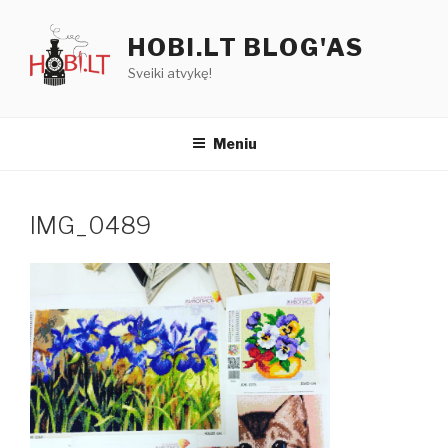
Eiti
prie
HOBI.LT BLOG'AS
turinio
Sveiki atvykę!
Meniu
IMG_0489