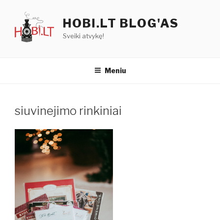
Eiti
prie
HOBI.LT BLOG'AS
turinio
Sveiki atvykę!
Meniu
siuvinejimo rinkiniai