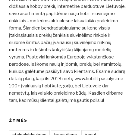
didžiausia hobby prekių internetine parduotuve Lietuvoje,
savo asortimentą papildėme nauju hobi - siuvinėjimo
rinkiniais - moterims aktualesne laisvalaikio praleidimo
forma. Šiandien bendradarbiaujame su kone visais
įtakingiausiais prekių ženklais siuvinėjimo rinkoje ir
siūlome šimtus pačių įvairiausių siuvinėjimo rinkinių
moterims ir dešimtis kokybiškų klijuojamų modelių
vyrams. Pastoviai lankomės Europoje vykstančiose
parodose, ieškome naujų ir įdomių prekių bei gamintojų,
kuriuos galėtume pasiūlyti savo klientams. Esame sudarę
detalų planą, kaip iki 2019 metų www.hobi.lt pasiūlysime
100+ įvairiausių hobi kategorijų, bei Lietuvoje dar
nematytų, laisvalaikio praleidimo būdų. Kasdien dirbame
tam, kad mūsų klientai galėtų mėgautis poilsiu!
ŽYMĖS
atsipalaidavimas
boso diena
bosui