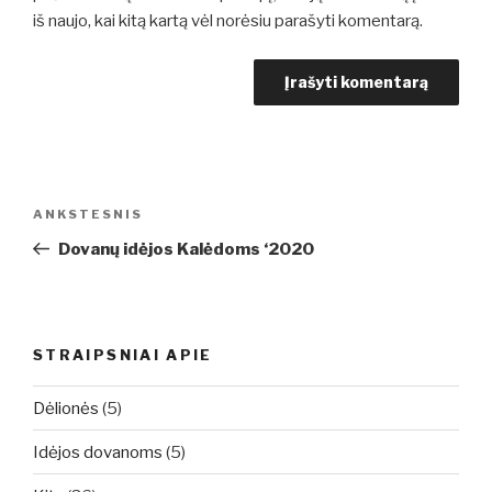
iš naujo, kai kitą kartą vėl norėsiu parašyti komentarą.
Navigacija
Ankstesnis
ANKSTESNIS
tarp
įrašas
Dovanų idėjos Kalėdoms ‘2020
įrašų
STRAIPSNIAI APIE
Dėlionės
(5)
Idėjos dovanoms
(5)