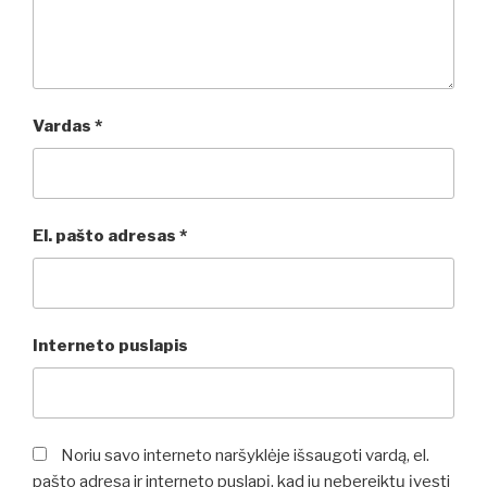
Vardas
*
El. pašto adresas
*
Interneto puslapis
Noriu savo interneto naršyklėje išsaugoti vardą, el.
pašto adresą ir interneto puslapį, kad jų nebereiktų įvesti