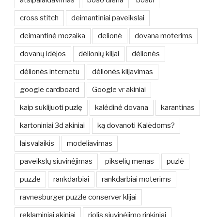
cross stitch
deimantiniai paveikslai
deimantinė mozaika
delionė
dovana moterims
dovanų idėjos
dėlionių klijai
dėlionės
dėlionės internetu
dėlionės klijavimas
google cardboard
Google vr akiniai
kaip suklijuoti puzlę
kalėdinė dovana
karantinas
kartoniniai 3d akiniai
ką dovanoti Kalėdoms?
laisvalaikis
modeliavimas
paveikslų siuvinėjimas
pikselių menas
puzlė
puzzle
rankdarbiai
rankdarbiai moterims
ravnesburger puzzle conserver klijai
reklaminiai akiniai
riolis siuvinėjimo rinkiniai