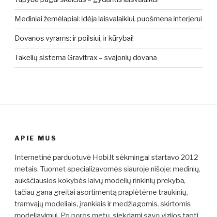
Mediniai žemėlapiai: idėja laisvalaikiui, puošmena interjerui
Dovanos vyrams: ir poilsiui, ir kūrybai!
Takelių sistema Gravitrax – svajonių dovana
APIE MUS
Internetinė parduotuvė Hobi.lt sėkmingai startavo 2012
metais. Tuomet specializavomės siauroje nišoje: medinių,
aukščiausios kokybės laivų modelių rinkinių prekyba,
tačiau gana greitai asortimentą praplėtėme traukinių,
tramvajų modeliais, įrankiais ir medžiagomis, skirtomis
modeliavimui. Po poros metų, siekdami savo vizijos tapti