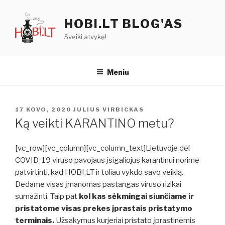
Eiti
prie
HOBI.LT BLOG'AS
turinio
Sveiki atvykę!
Meniu
PASKELBTA
17 KOVO, 2020
JULIUS VIRBICKAS
Ką veikti KARANTINO metu?
[vc_row][vc_column][vc_column_text]Lietuvoje dėl
COVID-19 viruso pavojaus įsigaliojus karantinui norime
patvirtinti, kad HOBI.LT ir toliau vykdo savo veiklą.
Dedame visas įmanomas pastangas viruso rizikai
sumažinti. Taip pat
kol kas sėkmingai siunčiame ir
pristatome visas prekes įprastais pristatymo
terminais.
Užsakymus kurjeriai pristato įprastinėmis