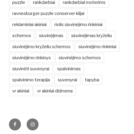
puzzle
rankdarbiai
rankdarbiai moterims
ravnesburger puzzle conserver klijai
reklaminiai akiniai
riolis siuvinėjimo rinkiniai
schemos
siuvinėjimas
siuvinėjimas kryželiu
siuvinėjimo kryželiu schemos
siuvinėjimo rinkiniai
siuvinėjimo rinkinys
siuvinėjimo schemos
siuvinėti suvenyrai
spalvinimas
spalvinimo terapija
suvenyrai
tapyba
vr akiniai
vr akiniai didmena
Facebook
Instagram