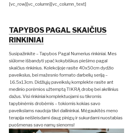
[vc_row][vc_column][vc_column_text]
TAPYBOS PAGAL SKAIČIUS
RINKINIAI
Susipažinkite – Tapybos Pagal Numerius rinkiniai. Mes
siūlome išbandyti ypač kokybiškus piešimo pagal
skaičius rinkinius. Kolekcijoje rasite 40x50cm dydžio
paveikslus, bei mažesnio formato darbelių seriją –
16.5x13cm. Didžiųjų paveikslų komplekte rasite ant
medinio porėmios užtemptą TIKRĄ drobę bei akrilinius
dažus. Visi rinkiniai komplektuojami su tikromis
tapybinėmis drobėmis – tokiomis kokias savo
paveikslams naudoja tikri dailininkai. Mėgaukitės meno
terapija neišleisdami daug pinigų ir sukurdami nuostabias
puošmenas savo namų sienoms!