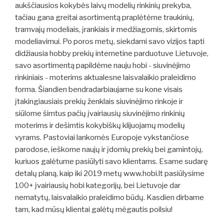
aukščiausios kokybės laivų modelių rinkinių prekyba,
tačiau gana greitai asortimentą praplėtėme traukinių,
tramvajų modeliais, įrankiais ir medžiagomis, skirtomis
modeliavimui. Po poros metų, siekdami savo vizijos tapti
didžiausia hobby prekių internetine parduotuve Lietuvoje,
savo asortimentą papildėme nauju hobi - siuvinėjimo
rinkiniais - moterims aktualesne laisvalaikio praleidimo
forma. Šiandien bendradarbiaujame su kone visais
įtakingiausiais prekių ženklais siuvinėjimo rinkoje ir
siūlome šimtus pačių įvairiausių siuvinėjimo rinkinių
moterims ir dešimtis kokybiškų klijuojamų modelių
vyrams. Pastoviai lankomės Europoje vykstančiose
parodose, ieškome naujų ir įdomių prekių bei gamintojų,
kuriuos galėtume pasiūlyti savo klientams. Esame sudarę
detalų planą, kaip iki 2019 metų www.hobi.lt pasiūlysime
100+ įvairiausių hobi kategorijų, bei Lietuvoje dar
nematytų, laisvalaikio praleidimo būdų. Kasdien dirbame
tam, kad mūsų klientai galėtų mėgautis poilsiu!