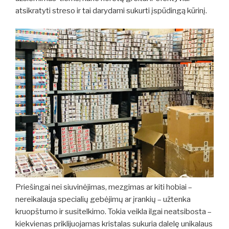
atsikratyti streso ir tai darydami sukurti įspūdingą kūrinį.
Priešingai nei siuvinėjimas, mezgimas ar kiti hobiai –
nereikalauja specialių gebėjimų ar įrankių – užtenka
kruopštumo ir susitelkimo. Tokia veikla ilgai neatsibosta –
kiekvienas priklijuojamas kristalas sukuria dalelę unikalaus