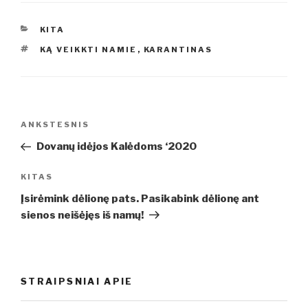
KATEGORIJOS
KITA
ŽYMOS
KĄ VEIKKTI NAMIE
,
KARANTINAS
Navigacija
Ankstesnis
ANKSTESNIS
tarp
įrašas
Dovanų idėjos Kalėdoms ‘2020
įrašų
Kitas
KITAS
įrašas
Įsirėmink dėlionę pats. Pasikabink dėlionę ant
sienos neišėjęs iš namų!
STRAIPSNIAI APIE