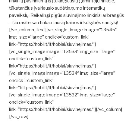
rinkinių pasirinkimą iš įtakingiausių gamintojų rinkoje,
tūkstančius įvairiausio sudėtingumo ir tematikų
paveikslų. Reikalingi pigūs siuvinėjimo rinkiniai ar brangūs
– čia rasite sau tinkamiausią kainos ir kokybės santykį!
[/vc_column_text][vc_single_image image=”13545″
img_size=”large” onclick=”custom_link”
link=”https://hobi.lt/lt/hobiai/siuvinejimas/”]
[vc_single_image image=”13533″ img_size=”large”
onclick=”custom_link”
link=”https://hobi.lt/lt/hobiai/siuvinejimas/”]
[vc_single_image image=”13534″ img_size=”large”
onclick=”custom_link”
link=”https://hobi.lt/lt/hobiai/siuvinejimas/”]
[vc_single_image image=”13532″ img_size=”large”
onclick=”custom_link”
link=”https://hobi.lt/lt/hobiai/siuvinejimas/”][/vc_column]
[/vc_row]