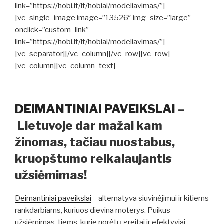
link=”https://hobi.lt/lt/hobiai/modeliavimas/”]
[vc_single_image image=”13526″ img_size=”large”
onclick=”custom_link”
link=”https://hobi.lt/lt/hobiai/modeliavimas/”]
[vc_separator][/vc_column][/vc_row][vc_row]
[vc_column][vc_column_text]
DEIMANTINIAI PAVEIKSLAI
–
Lietuvoje dar mažai kam
žinomas, tačiau nuostabus,
kruopštumo reikalaujantis
užsiėmimas!
Deimantiniai paveikslai
– alternatyva siuvinėjimui ir kitiems
rankdarbiams, kuriuos dievina moterys. Puikus
užsiėmimas tiems, kurie norėtų greitai ir efektyviai