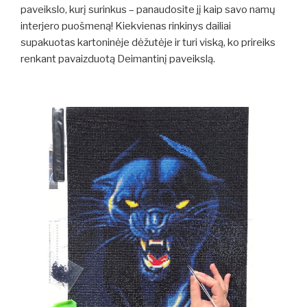
paveikslo, kurį surinkus – panaudosite jį kaip savo namų
interjero puošmeną! Kiekvienas rinkinys dailiai
supakuotas kartoninėje dėžutėje ir turi viską, ko prireiks
renkant pavaizduotą Deimantinį paveikslą.