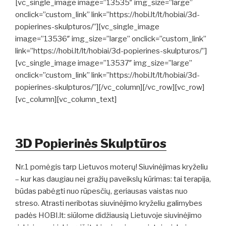
[vc_single_image image=”13535″ img_size=”large”
onclick=”custom_link” link=”https://hobi.lt/lt/hobiai/3d-
popierines-skulpturos/”][vc_single_image
image=”13536″ img_size=”large” onclick=”custom_link”
link=”https://hobi.lt/lt/hobiai/3d-popierines-skulpturos/”]
[vc_single_image image=”13537″ img_size=”large”
onclick=”custom_link” link=”https://hobi.lt/lt/hobiai/3d-
popierines-skulpturos/”][/vc_column][/vc_row][vc_row]
[vc_column][vc_column_text]
3D Popierinės Skulptūros
Nr.1 pomėgis tarp Lietuvos moterų! Siuvinėjimas kryželiu
– kur kas daugiau nei gražių paveikslų kūrimas: tai terapija,
būdas pabėgti nuo rūpesčių, geriausas vaistas nuo
streso. Atrasti neribotas siuvinėjimo kryželiu galimybes
padės HOBI.lt: siūlome didžiausią Lietuvoje siuvinėjimo