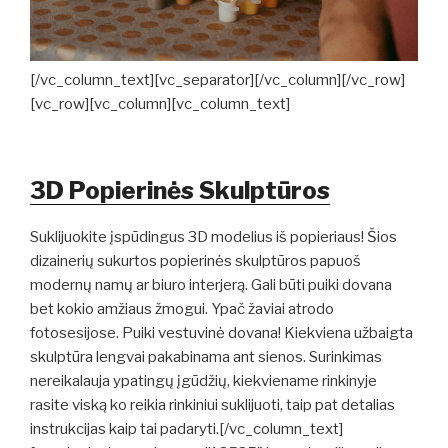
[/vc_column_text][vc_separator][/vc_column][/vc_row]
[vc_row][vc_column][vc_column_text]
3D Popierinės Skulptūros
Suklijuokite įspūdingus 3D modelius iš popieriaus! Šios
dizainerių sukurtos popierinės skulptūros papuoš
modernų namų ar biuro interjerą. Gali būti puiki dovana
bet kokio amžiaus žmogui. Ypač žaviai atrodo
fotosesijose. Puiki vestuvinė dovana! Kiekviena užbaigta
skulptūra lengvai pakabinama ant sienos. Surinkimas
nereikalauja ypatingų įgūdžių, kiekviename rinkinyje
rasite viską ko reikia rinkiniui suklijuoti, taip pat detalias
instrukcijas kaip tai padaryti.[/vc_column_text]