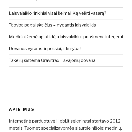
Laisvalaikio rinkiniai visai šeimai: Ką veikti vasarą?
Tapyba pagal skaičius – gydantis laisvalaikis
Mediniai žemėlapiai: idėja laisvalaikiui, puošmena interjerui
Dovanos vyrams: ir poilsiui, ir kūrybai!
Takelių sistema Gravitrax – svajonių dovana
APIE MUS
Internetinė parduotuvė Hobi.lt sėkmingai startavo 2012
metais. Tuomet specializavomės siauroje nišoje: medinių,