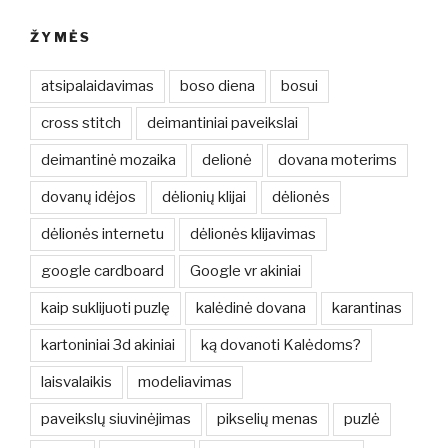
ŽYMĖS
atsipalaidavimas
boso diena
bosui
cross stitch
deimantiniai paveikslai
deimantinė mozaika
delionė
dovana moterims
dovanų idėjos
dėlionių klijai
dėlionės
dėlionės internetu
dėlionės klijavimas
google cardboard
Google vr akiniai
kaip suklijuoti puzlę
kalėdinė dovana
karantinas
kartoniniai 3d akiniai
ką dovanoti Kalėdoms?
laisvalaikis
modeliavimas
paveikslų siuvinėjimas
pikselių menas
puzlė