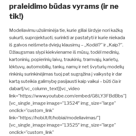
praleidimo būdas vyrams (ir ne
tik!)
Modeliavimu užsiiminėja tie, kurie giliai širdyje nori kažką
sukurti, suprojektuoti, surinkti ar pastatyti ir kurie niekada
iš galvos neišmeta dviejų klausimų – „Kodėl?” ir „Kaip?”.
Džiaugsmas slypi kiekviename iš mūsų, todėl medinių,
kartoninių, popierinių laivų, traukinių, tramvajų, karietų,
lėktuvų, automobilių, tankų, namų ir net švyturių modelių
rinkinių surinkinėjimas tuoj pat sugrąžina į vaikystę ir dar
kartą suteikia galimybę pasijausti kaip vaikui – būti čia ir
dabar![/vc_column_text][vc_video
link=”https://www.youtube.com/embed/G8LY3FBdBbs”]
[vc_single_image image=”13524″ img_size=”large”
onclick=”custom_link”
link=”https://hobi.lt/lt/hobiai/modeliavimas/”]
[vc_single_image image=”13525″ img_size=”large”
onclick=”custom_link”