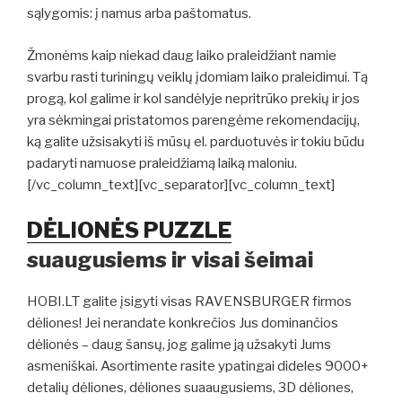
sąlygomis: į namus arba paštomatus.
Žmonėms kaip niekad daug laiko praleidžiant namie
svarbu rasti turiningų veiklų įdomiam laiko praleidimui. Tą
progą, kol galime ir kol sandėlyje nepritrūko prekių ir jos
yra sėkmingai pristatomos parengėme rekomendacijų,
ką galite užsisakyti iš mūsų el. parduotuvės ir tokiu būdu
padaryti namuose praleidžiamą laiką maloniu.
[/vc_column_text][vc_separator][vc_column_text]
DĖLIONĖS PUZZLE
suaugusiems ir visai šeimai
HOBI.LT galite įsigyti visas RAVENSBURGER firmos
dėliones! Jei nerandate konkrečios Jus dominančios
dėlionės – daug šansų, jog galime ją užsakyti Jums
asmeniškai. Asortimente rasite ypatingai dideles 9000+
detalių dėliones, dėliones suaaugusiems, 3D dėliones,