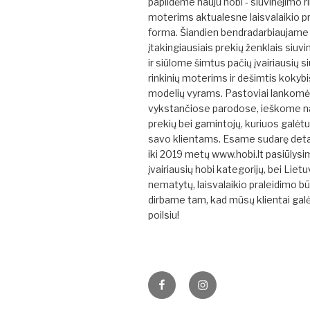
papildėme nauju hobi - siuvinėjimo ri
moterims aktualesne laisvalaikio p
forma. Šiandien bendradarbiaujame 
įtakingiausiais prekių ženklais siuvi
ir siūlome šimtus pačių įvairiausių s
rinkinių moterims ir dešimtis kokybi
modelių vyrams. Pastoviai lankom
vykstančiose parodose, ieškome na
prekių bei gamintojų, kuriuos galėt
savo klientams. Esame sudarę detal
iki 2019 metų www.hobi.lt pasiūlys
įvairiausių hobi kategorijų, bei Liet
nematytų, laisvalaikio praleidimo b
dirbame tam, kad mūsų klientai gal
poilsiu!
Facebook
Instagram