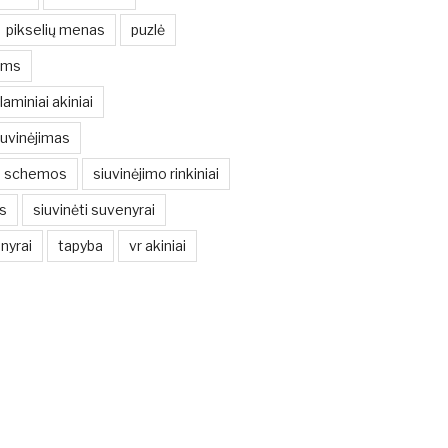
pikselių menas
puzlė
ims
laminiai akiniai
iuvinėjimas
iu schemos
siuvinėjimo rinkiniai
s
siuvinėti suvenyrai
nyrai
tapyba
vr akiniai