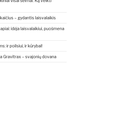
kiniai visai šeimai: Ką veikti
aičius – gydantis laisvalaikis
piai: idėja laisvalaikiui, puošmena
ir poilsiui, ir kūrybai!
a Gravitrax – svajonių dovana