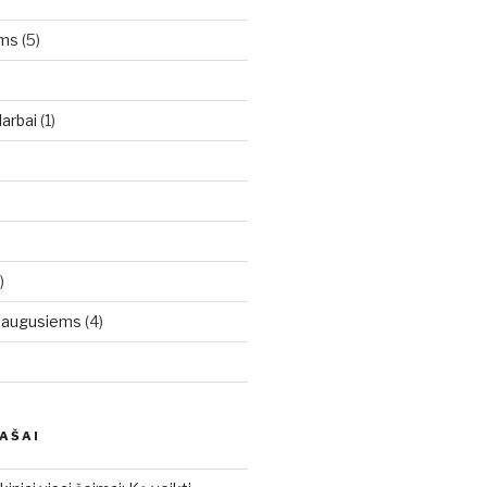
oms
(5)
arbai
(1)
)
uaugusiems
(4)
RAŠAI