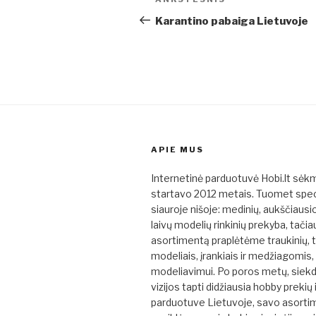
Ankstesnis
tarp
įrašas
Karantino pabaiga Lietuvoje
įrašų
APIE MUS
Internetinė parduotuvė Hobi.lt sėk
startavo 2012 metais. Tuomet spe
siauroje nišoje: medinių, aukščiaus
laivų modelių rinkinių prekyba, tačia
asortimentą praplėtėme traukinių, 
modeliais, įrankiais ir medžiagomis,
modeliavimui. Po poros metų, siek
vizijos tapti didžiausia hobby prekių
parduotuve Lietuvoje, savo asorti