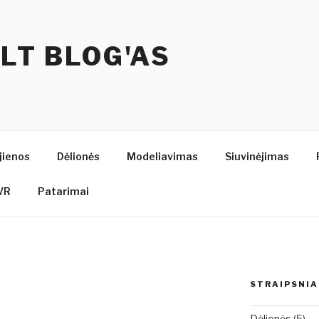
.LT BLOG'AS
jienos
Dėlionės
Modeliavimas
Siuvinėjimas
VR
Patarimai
STRAIPSNIA
Dėlionės
(5)