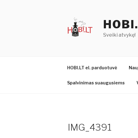
Eiti
prie
turinio
HOBI
Sveiki atvykę!
HOBI.LT el. parduotuvė
Nau
Spalvinimas suaugusiems
IMG_4391