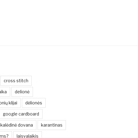
cross stitch
ika
delionė
onių klijai
dėlionės
google cardboard
kalėdinė dovana
karantinas
oms?
laisvalaikis