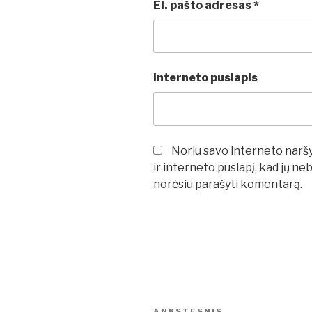
El. pašto adresas
*
Interneto puslapis
Noriu savo interneto naršyk
ir interneto puslapį, kad jų neb
norėsiu parašyti komentarą.
Navigacija
ANKSTESNIS