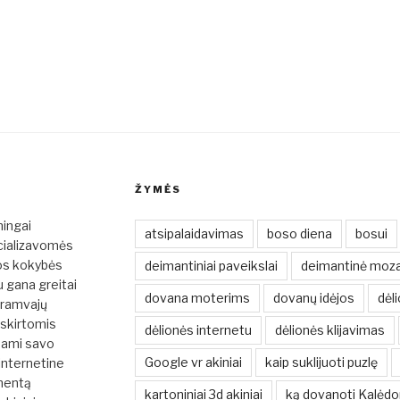
ŽYMĖS
mingai
atsipalaidavimas
boso diena
bosui
cializavomės
ios kokybės
deimantiniai paveikslai
deimantinė moza
u gana greitai
dovana moterims
dovanų idėjos
dėli
tramvajų
 skirtomis
dėlionės internetu
dėlionės klijavimas
dami savo
Google vr akiniai
kaip suklijuoti puzlę
 internetine
mentą
kartoniniai 3d akiniai
ką dovanoti Kalėd