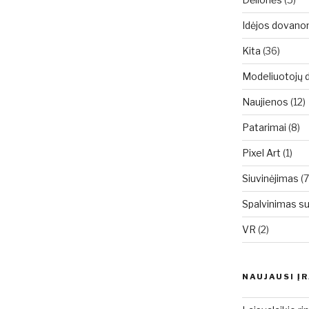
Idėjos dovan
Kita
(36)
Modeliuotojų d
Naujienos
(12)
Patarimai
(8)
Pixel Art
(1)
Siuvinėjimas
(7
Spalvinimas s
VR
(2)
NAUJAUSI Į