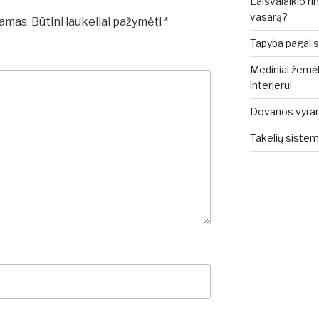
Laisvalaikio rin
vasarą?
iamas.
Būtini laukeliai pažymėti
*
Tapyba pagal sk
Mediniai žemėla
interjerui
Dovanos vyrams: 
Takelių sistem