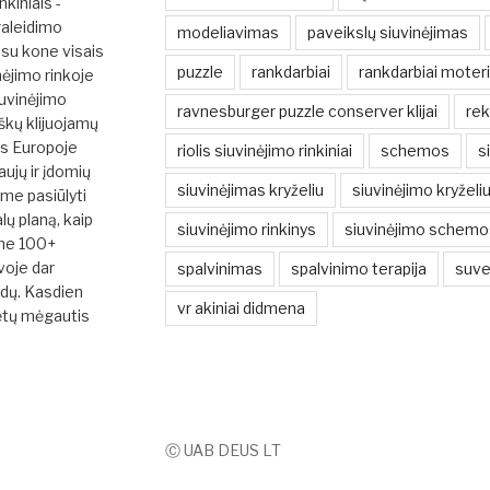
nkiniais -
raleidimo
modeliavimas
paveikslų siuvinėjimas
su kone visais
puzzle
rankdarbiai
rankdarbiai moter
nėjimo rinkoje
iuvinėjimo
ravnesburger puzzle conserver klijai
rek
škų klijuojamų
ės Europoje
riolis siuvinėjimo rinkiniai
schemos
s
ujų ir įdomių
siuvinėjimas kryželiu
siuvinėjimo kryžel
ume pasiūlyti
ų planą, kaip
siuvinėjimo rinkinys
siuvinėjimo schemo
ime 100+
uvoje dar
spalvinimas
spalvinimo terapija
suve
ūdų. Kasdien
vr akiniai didmena
ėtų mėgautis
Ⓒ UAB DEUS LT