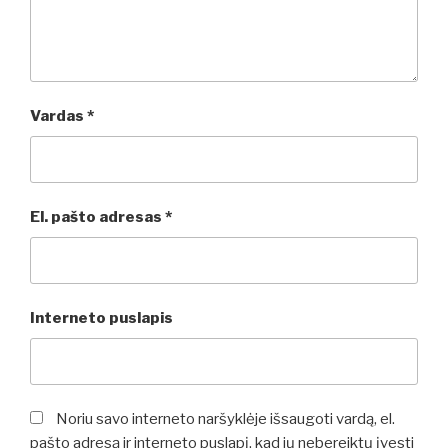
Vardas
*
El. pašto adresas
*
Interneto puslapis
Noriu savo interneto naršyklėje išsaugoti vardą, el.
pašto adresą ir interneto puslapį, kad jų nebereiktų įvesti