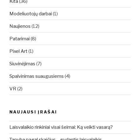
Kita
(36)
Modeliuotojų darbai
(1)
Naujienos
(12)
Patarimai
(8)
Pixel Art
(1)
Siuvinėjimas
(7)
Spalvinimas suaugusiems
(4)
VR
(2)
NAUJAUSI ĮRAŠAI
Laisvalaikio rinkiniai visai šeimai: Ką veikti vasarą?
Tapyba pagal skaičius – gydantis laisvalaikis