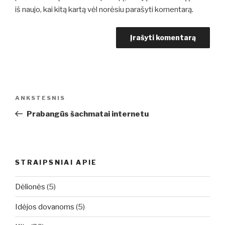
iš naujo, kai kitą kartą vėl norėsiu parašyti komentarą.
Navigacija
Ankstesnis
ANKSTESNIS
tarp
įrašas
Prabangūs šachmatai internetu
įrašų
STRAIPSNIAI APIE
Dėlionės
(5)
Idėjos dovanoms
(5)