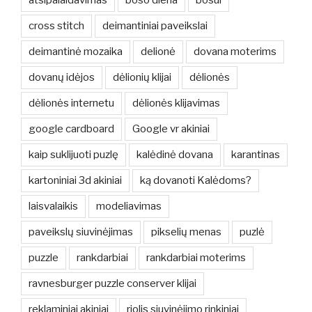
cross stitch
deimantiniai paveikslai
deimantinė mozaika
delionė
dovana moterims
dovanų idėjos
dėlionių klijai
dėlionės
dėlionės internetu
dėlionės klijavimas
google cardboard
Google vr akiniai
kaip suklijuoti puzlę
kalėdinė dovana
karantinas
kartoniniai 3d akiniai
ką dovanoti Kalėdoms?
laisvalaikis
modeliavimas
paveikslų siuvinėjimas
pikselių menas
puzlė
puzzle
rankdarbiai
rankdarbiai moterims
ravnesburger puzzle conserver klijai
reklaminiai akiniai
riolis siuvinėjimo rinkiniai