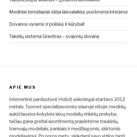
Mediniai žemėlapiai: idėja laisvalaikiui, puošmena interjerui
Dovanos vyrams: ir poilsiui, ir kūrybai!
Takelių sistema Gravitrax – svajonių dovana
APIE MUS
Internetinė parduotuvė Hobi.lt sėkmingai startavo 2012
metais. Tuomet specializavomės siauroje nišoje: medinių,
aukščiausios kokybės laivų modelių rinkinių prekyba,
tačiau gana greitai asortimentą praplėtėme traukinių,
tramvajų modeliais, įrankiais ir medžiagomis, skirtomis
modeliavimui. Po poros metų, siekdami savo vizijos tapti