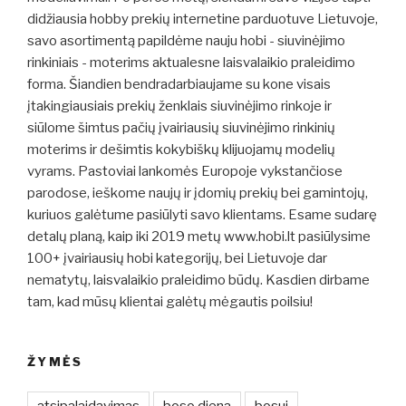
didžiausia hobby prekių internetine parduotuve Lietuvoje,
savo asortimentą papildėme nauju hobi - siuvinėjimo
rinkiniais - moterims aktualesne laisvalaikio praleidimo
forma. Šiandien bendradarbiaujame su kone visais
įtakingiausiais prekių ženklais siuvinėjimo rinkoje ir
siūlome šimtus pačių įvairiausių siuvinėjimo rinkinių
moterims ir dešimtis kokybiškų klijuojamų modelių
vyrams. Pastoviai lankomės Europoje vykstančiose
parodose, ieškome naujų ir įdomių prekių bei gamintojų,
kuriuos galėtume pasiūlyti savo klientams. Esame sudarę
detalų planą, kaip iki 2019 metų www.hobi.lt pasiūlysime
100+ įvairiausių hobi kategorijų, bei Lietuvoje dar
nematytų, laisvalaikio praleidimo būdų. Kasdien dirbame
tam, kad mūsų klientai galėtų mėgautis poilsiu!
ŽYMĖS
atsipalaidavimas
boso diena
bosui