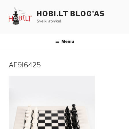
Eiti
prie
HOBI.LT BLOG'AS
turinio
Sveiki atvykę!
Meniu
AF9I6425