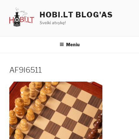
Eiti
prie
HOBI.LT BLOG'AS
turinio
Sveiki atvykę!
Meniu
AF9I6511