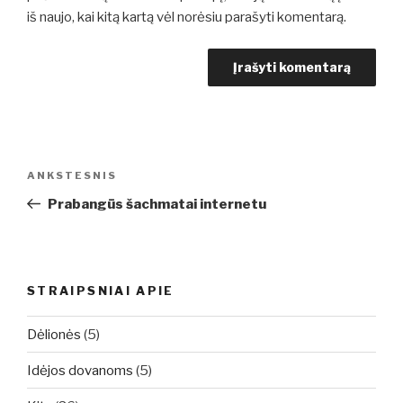
iš naujo, kai kitą kartą vėl norėsiu parašyti komentarą.
Navigacija
Ankstesnis
ANKSTESNIS
tarp
įrašas
Prabangūs šachmatai internetu
įrašų
STRAIPSNIAI APIE
Dėlionės
(5)
Idėjos dovanoms
(5)