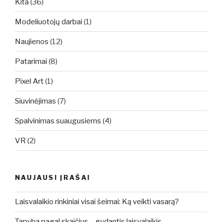
Kita
(36)
Modeliuotojų darbai
(1)
Naujienos
(12)
Patarimai
(8)
Pixel Art
(1)
Siuvinėjimas
(7)
Spalvinimas suaugusiems
(4)
VR
(2)
NAUJAUSI ĮRAŠAI
Laisvalaikio rinkiniai visai šeimai: Ką veikti vasarą?
Tapyba pagal skaičius – gydantis laisvalaikis