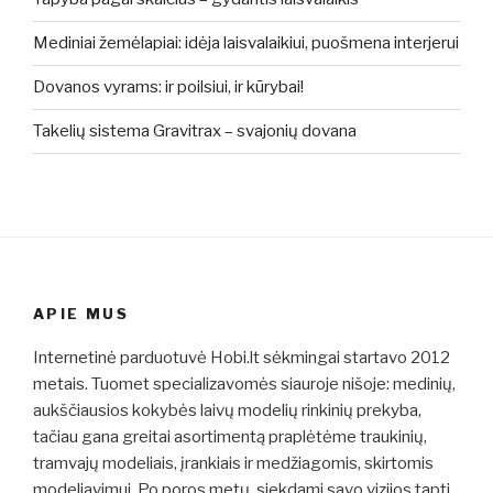
Mediniai žemėlapiai: idėja laisvalaikiui, puošmena interjerui
Dovanos vyrams: ir poilsiui, ir kūrybai!
Takelių sistema Gravitrax – svajonių dovana
APIE MUS
Internetinė parduotuvė Hobi.lt sėkmingai startavo 2012
metais. Tuomet specializavomės siauroje nišoje: medinių,
aukščiausios kokybės laivų modelių rinkinių prekyba,
tačiau gana greitai asortimentą praplėtėme traukinių,
tramvajų modeliais, įrankiais ir medžiagomis, skirtomis
modeliavimui. Po poros metų, siekdami savo vizijos tapti