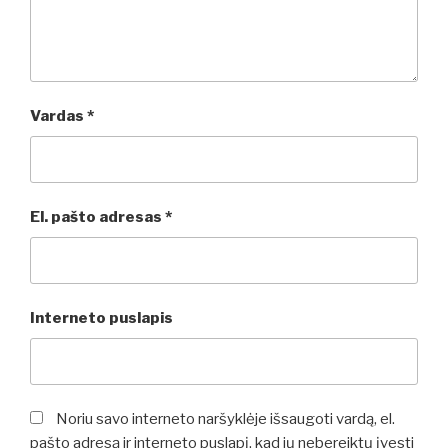
Vardas
*
El. pašto adresas
*
Interneto puslapis
Noriu savo interneto naršyklėje išsaugoti vardą, el.
pašto adresą ir interneto puslapį, kad jų nebereiktų įvesti