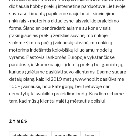
didžiausia hobby prekių internetine parduotuve Lietuvoje,
savo asortimentą papildėme nauju hobi - siuvinėjimo
rinkiniais - moterims aktualesne laisvalaikio praleidimo
forma. Šiandien bendradarbiaujame su kone visais
įtakingiausiais prekių ženklais siuvinėjimo rinkoje ir
siūlome šimtus pačių įvairiausių siuvinėjimo rinkinių
moterims ir dešimtis kokybiškų klijuojamų modelių
vyrams. Pastoviai lankomės Europoje vykstančiose
parodose, ieškome naujų ir įdomių prekių bei gamintojų,
kuriuos galėtume pasiūlyti savo klientams. Esame sudarę
detalų planą, kaip iki 2019 metų www.hobi.lt pasiūlysime
100+ įvairiausių hobi kategorijų, bei Lietuvoje dar
nematytų, laisvalaikio praleidimo būdų. Kasdien dirbame
tam, kad mūsų klientai galėtų mėgautis poilsiu!
ŽYMĖS
atsipalaidavimas
boso diena
bosui