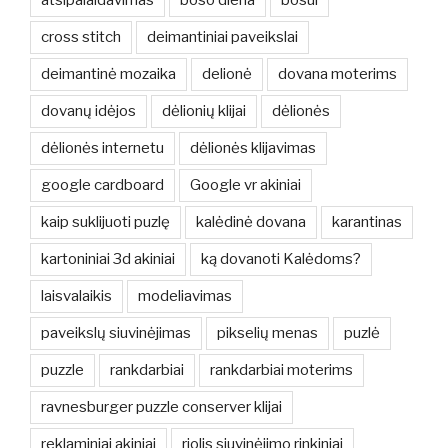
cross stitch
deimantiniai paveikslai
deimantinė mozaika
delionė
dovana moterims
dovanų idėjos
dėlionių klijai
dėlionės
dėlionės internetu
dėlionės klijavimas
google cardboard
Google vr akiniai
kaip suklijuoti puzlę
kalėdinė dovana
karantinas
kartoniniai 3d akiniai
ką dovanoti Kalėdoms?
laisvalaikis
modeliavimas
paveikslų siuvinėjimas
pikselių menas
puzlė
puzzle
rankdarbiai
rankdarbiai moterims
ravnesburger puzzle conserver klijai
reklaminiai akiniai
riolis siuvinėjimo rinkiniai