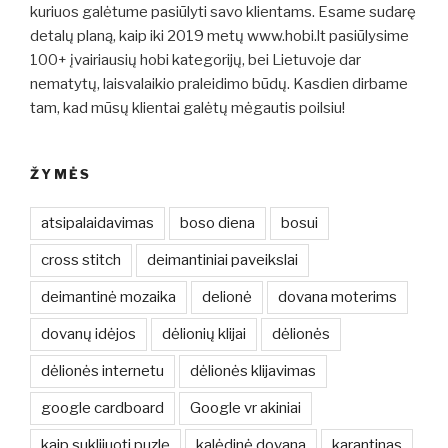
kuriuos galėtume pasiūlyti savo klientams. Esame sudarę
detalų planą, kaip iki 2019 metų www.hobi.lt pasiūlysime
100+ įvairiausių hobi kategorijų, bei Lietuvoje dar
nematytų, laisvalaikio praleidimo būdų. Kasdien dirbame
tam, kad mūsų klientai galėtų mėgautis poilsiu!
ŽYMĖS
atsipalaidavimas
boso diena
bosui
cross stitch
deimantiniai paveikslai
deimantinė mozaika
delionė
dovana moterims
dovanų idėjos
dėlionių klijai
dėlionės
dėlionės internetu
dėlionės klijavimas
google cardboard
Google vr akiniai
kaip suklijuoti puzlę
kalėdinė dovana
karantinas