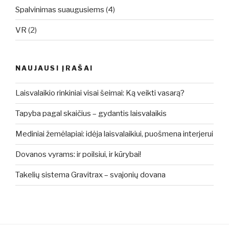
Spalvinimas suaugusiems
(4)
VR
(2)
NAUJAUSI ĮRAŠAI
Laisvalaikio rinkiniai visai šeimai: Ką veikti vasarą?
Tapyba pagal skaičius – gydantis laisvalaikis
Mediniai žemėlapiai: idėja laisvalaikiui, puošmena interjerui
Dovanos vyrams: ir poilsiui, ir kūrybai!
Takelių sistema Gravitrax – svajonių dovana