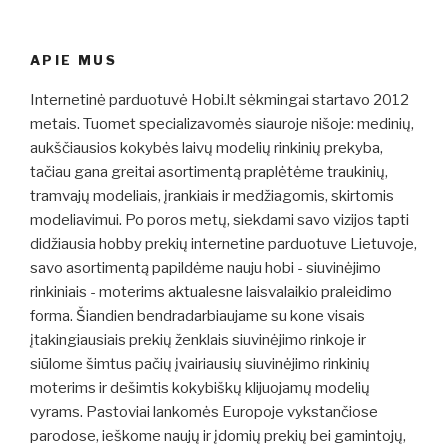
APIE MUS
Internetinė parduotuvė Hobi.lt sėkmingai startavo 2012
metais. Tuomet specializavomės siauroje nišoje: medinių,
aukščiausios kokybės laivų modelių rinkinių prekyba,
tačiau gana greitai asortimentą praplėtėme traukinių,
tramvajų modeliais, įrankiais ir medžiagomis, skirtomis
modeliavimui. Po poros metų, siekdami savo vizijos tapti
didžiausia hobby prekių internetine parduotuve Lietuvoje,
savo asortimentą papildėme nauju hobi - siuvinėjimo
rinkiniais - moterims aktualesne laisvalaikio praleidimo
forma. Šiandien bendradarbiaujame su kone visais
įtakingiausiais prekių ženklais siuvinėjimo rinkoje ir
siūlome šimtus pačių įvairiausių siuvinėjimo rinkinių
moterims ir dešimtis kokybiškų klijuojamų modelių
vyrams. Pastoviai lankomės Europoje vykstančiose
parodose, ieškome naujų ir įdomių prekių bei gamintojų,