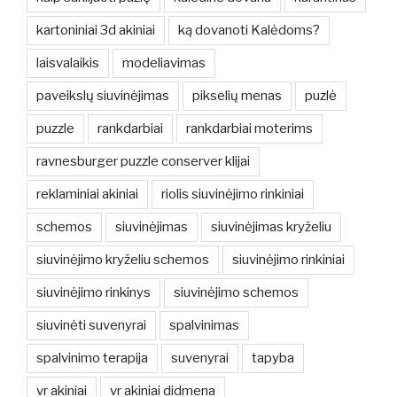
kartoniniai 3d akiniai
ką dovanoti Kalėdoms?
laisvalaikis
modeliavimas
paveikslų siuvinėjimas
pikselių menas
puzlė
puzzle
rankdarbiai
rankdarbiai moterims
ravnesburger puzzle conserver klijai
reklaminiai akiniai
riolis siuvinėjimo rinkiniai
schemos
siuvinėjimas
siuvinėjimas kryželiu
siuvinėjimo kryželiu schemos
siuvinėjimo rinkiniai
siuvinėjimo rinkinys
siuvinėjimo schemos
siuvinėti suvenyrai
spalvinimas
spalvinimo terapija
suvenyrai
tapyba
vr akiniai
vr akiniai didmena