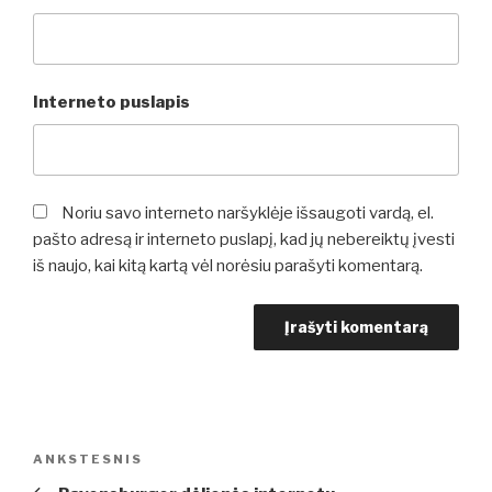
Interneto puslapis
Noriu savo interneto naršyklėje išsaugoti vardą, el.
pašto adresą ir interneto puslapį, kad jų nebereiktų įvesti
iš naujo, kai kitą kartą vėl norėsiu parašyti komentarą.
Navigacija
Ankstesnis
ANKSTESNIS
tarp
įrašas