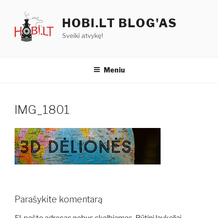
Eiti
prie
HOBI.LT BLOG'AS
turinio
Sveiki atvykę!
Meniu
IMG_1801
Parašykite komentarą
El. pašto adresas nebus skelbiamas.
Būtini laukeliai