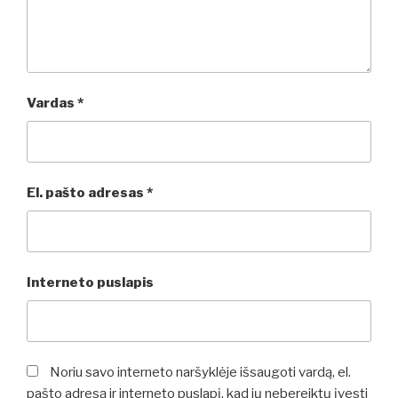
Vardas
*
El. pašto adresas
*
Interneto puslapis
Noriu savo interneto naršyklėje išsaugoti vardą, el.
pašto adresą ir interneto puslapį, kad jų nebereiktų įvesti