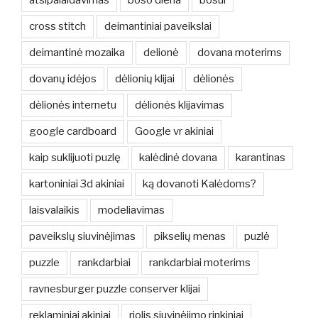
cross stitch
deimantiniai paveikslai
deimantinė mozaika
delionė
dovana moterims
dovanų idėjos
dėlionių klijai
dėlionės
dėlionės internetu
dėlionės klijavimas
google cardboard
Google vr akiniai
kaip suklijuoti puzlę
kalėdinė dovana
karantinas
kartoniniai 3d akiniai
ką dovanoti Kalėdoms?
laisvalaikis
modeliavimas
paveikslų siuvinėjimas
pikselių menas
puzlė
puzzle
rankdarbiai
rankdarbiai moterims
ravnesburger puzzle conserver klijai
reklaminiai akiniai
riolis siuvinėjimo rinkiniai