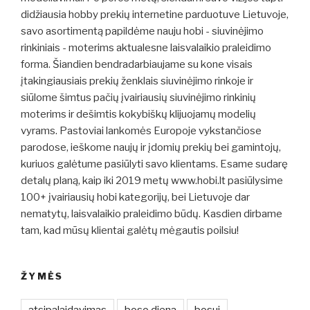
didžiausia hobby prekių internetine parduotuve Lietuvoje,
savo asortimentą papildėme nauju hobi - siuvinėjimo
rinkiniais - moterims aktualesne laisvalaikio praleidimo
forma. Šiandien bendradarbiaujame su kone visais
įtakingiausiais prekių ženklais siuvinėjimo rinkoje ir
siūlome šimtus pačių įvairiausių siuvinėjimo rinkinių
moterims ir dešimtis kokybiškų klijuojamų modelių
vyrams. Pastoviai lankomės Europoje vykstančiose
parodose, ieškome naujų ir įdomių prekių bei gamintojų,
kuriuos galėtume pasiūlyti savo klientams. Esame sudarę
detalų planą, kaip iki 2019 metų www.hobi.lt pasiūlysime
100+ įvairiausių hobi kategorijų, bei Lietuvoje dar
nematytų, laisvalaikio praleidimo būdų. Kasdien dirbame
tam, kad mūsų klientai galėtų mėgautis poilsiu!
ŽYMĖS
atsipalaidavimas
boso diena
bosui