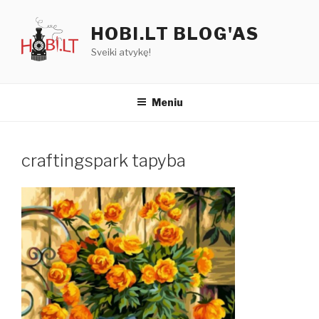
Eiti
prie
HOBI.LT BLOG'AS
turinio
Sveiki atvykę!
Meniu
craftingspark tapyba