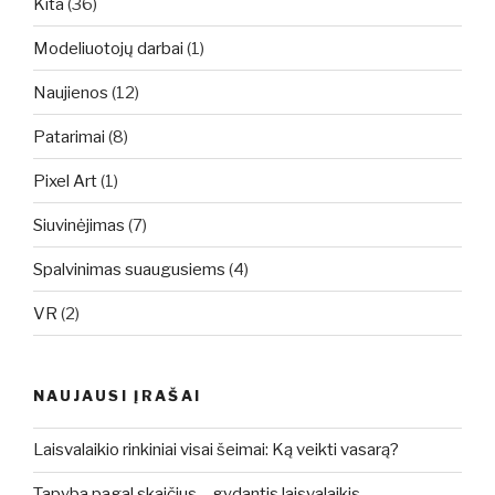
Kita
(36)
Modeliuotojų darbai
(1)
Naujienos
(12)
Patarimai
(8)
Pixel Art
(1)
Siuvinėjimas
(7)
Spalvinimas suaugusiems
(4)
VR
(2)
NAUJAUSI ĮRAŠAI
Laisvalaikio rinkiniai visai šeimai: Ką veikti vasarą?
Tapyba pagal skaičius – gydantis laisvalaikis