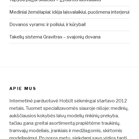
Mediniai žemėlapiai: idėja laisvalaikiui, puošmena interjerui
Dovanos vyrams: ir poilsiui, ir kūrybai!
Takelių sistema Gravitrax – svajonių dovana
APIE MUS
Internetinė parduotuvė Hobi.lt sėkmingai startavo 2012
metais. Tuomet specializavomės siauroje nišoje: medinių,
aukščiausios kokybės laivų modelių rinkinių prekyba,
tačiau gana greitai asortimentą praplėtėme traukinių,
tramvajų modeliais, įrankiais ir medžiagomis, skirtomis
modeliavimui. Po poros metų, siekdami savo vizijos tapti