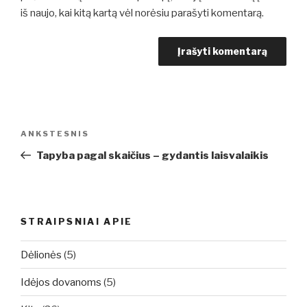
iš naujo, kai kitą kartą vėl norėsiu parašyti komentarą.
Navigacija
Ankstesnis
ANKSTESNIS
tarp
įrašas
Tapyba pagal skaičius – gydantis laisvalaikis
įrašų
STRAIPSNIAI APIE
Dėlionės
(5)
Idėjos dovanoms
(5)