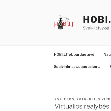
Eiti
prie
turinio
HOBI
Sveiki atvykę!
HOBI.LT el. parduotuvė
Nau
Spalvinimas suaugusiems
PASKELBTA
25 LIEPOS, 2016
JULIUS VIR
Virtualios realybės