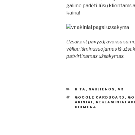
galime padėti Jūsų klientams a
kainą!
Užsakant pavyzdį avansu sumo
vėliau išminusuojamas iš užsa
patvirtinamas užsakymas.
KATEGORIJOS
KITA
,
NAUJIENOS
,
VR
ŽYMOS
GOOGLE CARDBOARD
,
GO
AKINIAI
,
REKLAMINIAI AK
DIDMENA