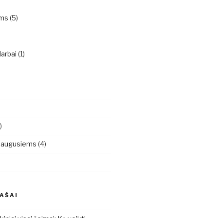
oms
(5)
arbai
(1)
)
uaugusiems
(4)
RAŠAI