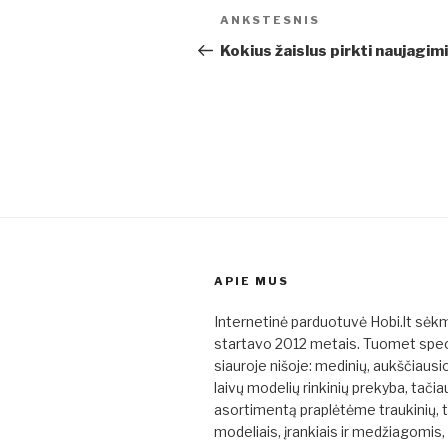
Navigacija
Ankstesnis
ANKSTESNIS
tarp
įrašas
Kokius žaislus pirkti naujagimi
įrašų
APIE MUS
Internetinė parduotuvė Hobi.lt sėk
startavo 2012 metais. Tuomet spe
siauroje nišoje: medinių, aukščiaus
laivų modelių rinkinių prekyba, tačia
asortimentą praplėtėme traukinių, 
modeliais, įrankiais ir medžiagomis,