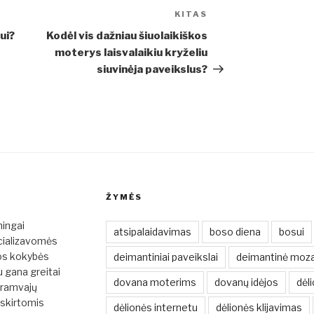
KITAS
Kitas
įrašas
ui?
Kodėl vis dažniau šiuolaikiškos
moterys laisvalaikiu kryželiu
siuvinėja paveikslus?
ŽYMĖS
mingai
atsipalaidavimas
boso diena
bosui
cializavomės
ios kokybės
deimantiniai paveikslai
deimantinė moza
u gana greitai
dovana moterims
dovanų idėjos
dėli
tramvajų
 skirtomis
dėlionės internetu
dėlionės klijavimas