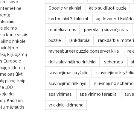
dami savo
Google vr akiniai
kaip suklijuoti puzlę
 internetine
mentą
kartoniniai 3d akiniai
ką dovanoti Kalėd
nkiniais -
raleidimo
modeliavimas
paveikslų siuvinėjimas
su kone visais
puzzle
rankdarbiai
rankdarbiai moter
nėjimo rinkoje
iuvinėjimo
ravnesburger puzzle conserver klijai
rek
škų klijuojamų
ės Europoje
riolis siuvinėjimo rinkiniai
schemos
s
ujų ir įdomių
siuvinėjimas kryželiu
siuvinėjimo kryžel
ume pasiūlyti
ų planą, kaip
siuvinėjimo rinkinys
siuvinėjimo schemo
ime 100+
uvoje dar
spalvinimas
spalvinimo terapija
suve
ūdų. Kasdien
vr akiniai didmena
ėtų mėgautis