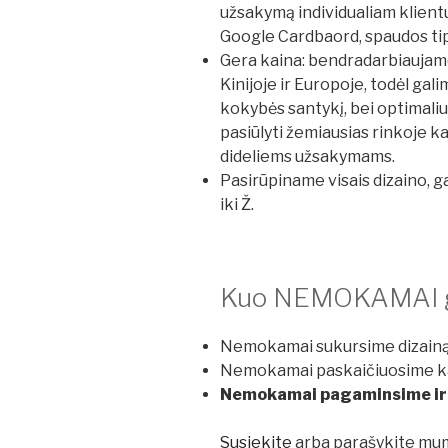
užsakymą individualiam klientui
Google Cardbaord, spaudos tipas
Gera kaina: bendradarbiaujame 
Kinijoje ir Europoje, todėl gali
kokybės santykį, bei optimali
pasiūlyti žemiausias rinkoje ka
dideliems užsakymams.
Pasirūpiname visais dizaino, 
iki Ž.
Kuo NEMOKAMAI ga
Nemokamai sukursime dizain
Nemokamai paskaičiuosime kai
Nemokamai pagaminsime ir at
Susiekite
arba parašykite m