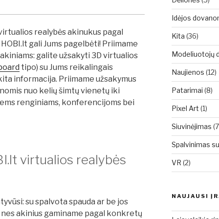
Idėjos dovan
virtualios realybės akinukus pagal
Kita
(36)
 HOBI.lt gali Jums pagelbėti! Priimame
Modeliuotojų d
akiniams: galite užsakyti 3D virtualios
board
tipo) su Jums reikalingais
Naujienos
(12)
 kita informacija. Priimame užsakymus
Patarimai
(8)
omis nuo kelių šimtų vienetų iki
liems renginiams, konferencijoms bei
Pixel Art
(1)
Siuvinėjimas
(7
Spalvinimas s
I.lt virtualios realybės
VR
(2)
NAUJAUSI Į
yvūsi: su spalvota spauda ar be jos
 nes akinius gaminame pagal konkretų