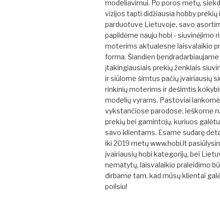
modeliavimui. Po poros metų, siek
vizijos tapti didžiausia hobby prekių
parduotuve Lietuvoje, savo asorti
papildėme nauju hobi - siuvinėjimo ri
moterims aktualesne laisvalaikio p
forma. Šiandien bendradarbiaujame 
įtakingiausiais prekių ženklais siuvi
ir siūlome šimtus pačių įvairiausių s
rinkinių moterims ir dešimtis kokybi
modelių vyrams. Pastoviai lankom
vykstančiose parodose, ieškome na
prekių bei gamintojų, kuriuos galėt
savo klientams. Esame sudarę detal
iki 2019 metų www.hobi.lt pasiūlys
įvairiausių hobi kategorijų, bei Liet
nematytų, laisvalaikio praleidimo b
dirbame tam, kad mūsų klientai gal
poilsiu!