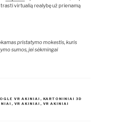
trasti virtualią realybę už prienamą
kamas pristatymo mokestis, kuris
kymo sumos, jei sėkmingai
OGLE VR AKINIAI
,
KARTONINIAI 3D
INIAI
,
VR AKINIAI
,
VR AKINIAI