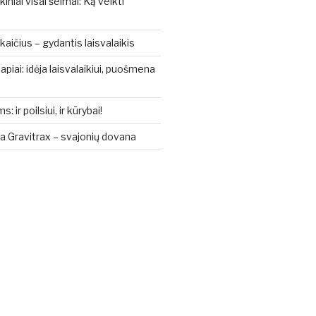
kiniai visai šeimai: Ką veikti
aičius – gydantis laisvalaikis
piai: idėja laisvalaikiui, puošmena
ir poilsiui, ir kūrybai!
a Gravitrax – svajonių dovana