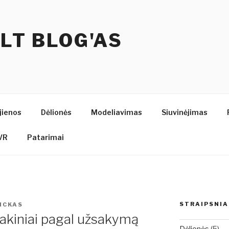
.LT BLOG'AS
jienos
Dėlionės
Modeliavimas
Siuvinėjimas
VR
Patarimai
STRAIPSNIA
BICKAS
 akiniai pagal užsakymą
Dėlionės
(5)