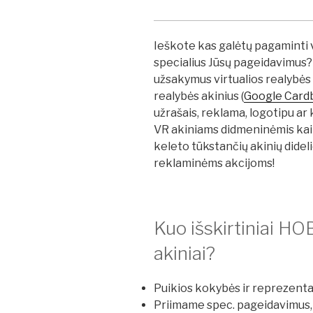
Ieškote kas galėtų pagaminti 
specialius Jūsų pageidavimus?
užsakymus virtualios realybės 
realybės akinius (
Google Card
užrašais, reklama, logotipu ar
VR akiniams didmeninėmis kain
keleto tūkstančių akinių dide
reklaminėms akcijoms!
Kuo išskirtiniai HOB
akiniai?
Puikios kokybės ir reprezentat
Priimame spec. pageidavimus,