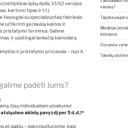
Laisvalaikio rin
 (netipiškas lęšių dydis, V1/V2 versijos
vasarą?
, kartono tipas ir t.t.)
tiesiogiai su specializuotais fabrikais
Tapyba pagal sk
me užtikrinti geriausią kainos ir
Mediniai žemėla
us pristatymo terminus. Galime
interjerui
inas, ir ypatingai lanksčią kainodarą
Dovanos vyrams: 
gamybos ir pristatymo procesais – nuo A
Takelių sistem
lime padėti Jums?
ą
ną Jūsų individualiam užsakymui
siųsime akinių pavyzdį per 5 d.d.!*
ums
el. paštu
– pakonsultuosime, kaip