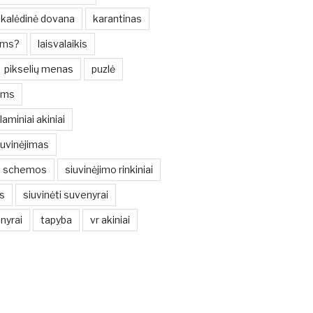
kalėdinė dovana
karantinas
oms?
laisvalaikis
pikselių menas
puzlė
ims
laminiai akiniai
iuvinėjimas
iu schemos
siuvinėjimo rinkiniai
s
siuvinėti suvenyrai
nyrai
tapyba
vr akiniai