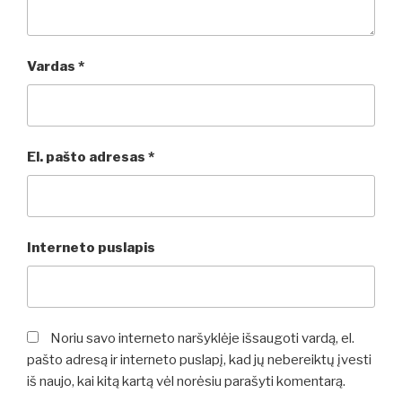
Vardas
*
El. pašto adresas
*
Interneto puslapis
Noriu savo interneto naršyklėje išsaugoti vardą, el.
pašto adresą ir interneto puslapį, kad jų nebereiktų įvesti
iš naujo, kai kitą kartą vėl norėsiu parašyti komentarą.