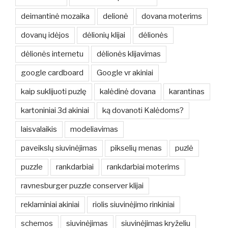
deimantinė mozaika
delionė
dovana moterims
dovanų idėjos
dėlionių klijai
dėlionės
dėlionės internetu
dėlionės klijavimas
google cardboard
Google vr akiniai
kaip suklijuoti puzlę
kalėdinė dovana
karantinas
kartoniniai 3d akiniai
ką dovanoti Kalėdoms?
laisvalaikis
modeliavimas
paveikslų siuvinėjimas
pikselių menas
puzlė
puzzle
rankdarbiai
rankdarbiai moterims
ravnesburger puzzle conserver klijai
reklaminiai akiniai
riolis siuvinėjimo rinkiniai
schemos
siuvinėjimas
siuvinėjimas kryželiu