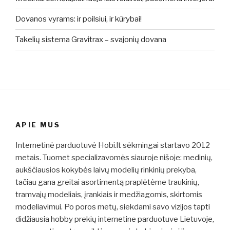
Dovanos vyrams: ir poilsiui, ir kūrybai!
Takelių sistema Gravitrax – svajonių dovana
APIE MUS
Internetinė parduotuvė Hobi.lt sėkmingai startavo 2012
metais. Tuomet specializavomės siauroje nišoje: medinių,
aukščiausios kokybės laivų modelių rinkinių prekyba,
tačiau gana greitai asortimentą praplėtėme traukinių,
tramvajų modeliais, įrankiais ir medžiagomis, skirtomis
modeliavimui. Po poros metų, siekdami savo vizijos tapti
didžiausia hobby prekių internetine parduotuve Lietuvoje,