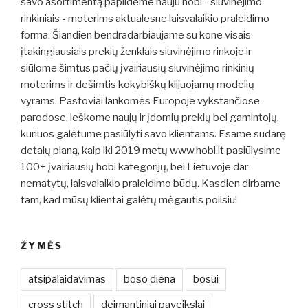
savo asortimentą papildėme nauju hobi - siuvinėjimo
rinkiniais - moterims aktualesne laisvalaikio praleidimo
forma. Šiandien bendradarbiaujame su kone visais
įtakingiausiais prekių ženklais siuvinėjimo rinkoje ir
siūlome šimtus pačių įvairiausių siuvinėjimo rinkinių
moterims ir dešimtis kokybiškų klijuojamų modelių
vyrams. Pastoviai lankomės Europoje vykstančiose
parodose, ieškome naujų ir įdomių prekių bei gamintojų,
kuriuos galėtume pasiūlyti savo klientams. Esame sudarę
detalų planą, kaip iki 2019 metų www.hobi.lt pasiūlysime
100+ įvairiausių hobi kategorijų, bei Lietuvoje dar
nematytų, laisvalaikio praleidimo būdų. Kasdien dirbame
tam, kad mūsų klientai galėtų mėgautis poilsiu!
ŽYMĖS
atsipalaidavimas
boso diena
bosui
cross stitch
deimantiniai paveikslai