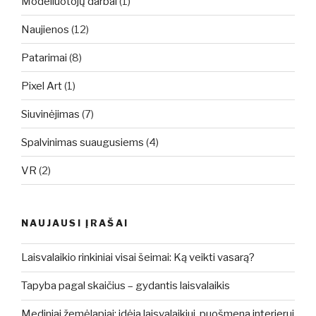
Modeliuotojų darbai
(1)
Naujienos
(12)
Patarimai
(8)
Pixel Art
(1)
Siuvinėjimas
(7)
Spalvinimas suaugusiems
(4)
VR
(2)
NAUJAUSI ĮRAŠAI
Laisvalaikio rinkiniai visai šeimai: Ką veikti vasarą?
Tapyba pagal skaičius – gydantis laisvalaikis
Mediniai žemėlapiai: idėja laisvalaikiui, puošmena interjerui