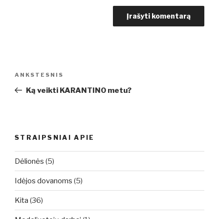
Navigacija
Ankstesnis
ANKSTESNIS
tarp
įrašas
Ką veikti KARANTINO metu?
įrašų
STRAIPSNIAI APIE
Dėlionės
(5)
Idėjos dovanoms
(5)
Kita
(36)