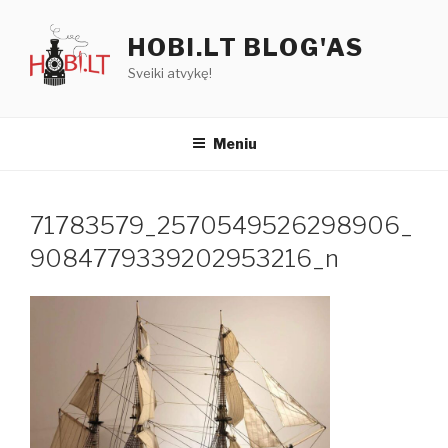
Eiti
prie
HOBI.LT BLOG'AS
turinio
Sveiki atvykę!
Meniu
71783579_2570549526298906_
9084779339202953216_n