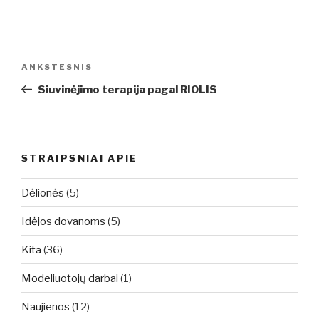
Navigacija
Ankstesnis
ANKSTESNIS
tarp
įrašas
Siuvinėjimo terapija pagal RIOLIS
įrašų
STRAIPSNIAI APIE
Dėlionės
(5)
Idėjos dovanoms
(5)
Kita
(36)
Modeliuotojų darbai
(1)
Naujienos
(12)