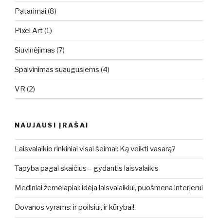
Patarimai
(8)
Pixel Art
(1)
Siuvinėjimas
(7)
Spalvinimas suaugusiems
(4)
VR
(2)
NAUJAUSI ĮRAŠAI
Laisvalaikio rinkiniai visai šeimai: Ką veikti vasarą?
Tapyba pagal skaičius – gydantis laisvalaikis
Mediniai žemėlapiai: idėja laisvalaikiui, puošmena interjerui
Dovanos vyrams: ir poilsiui, ir kūrybai!