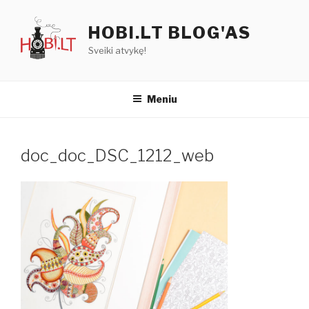
Eiti
prie
HOBI.LT BLOG'AS
turinio
Sveiki atvykę!
Meniu
doc_doc_DSC_1212_web