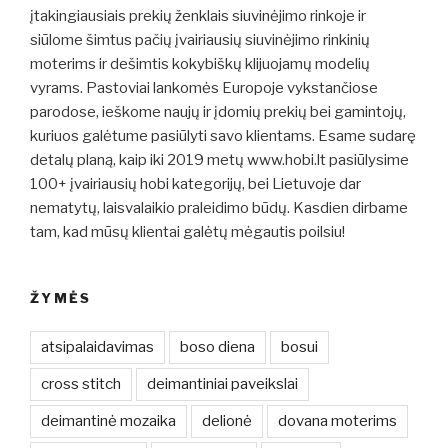
įtakingiausiais prekių ženklais siuvinėjimo rinkoje ir
siūlome šimtus pačių įvairiausių siuvinėjimo rinkinių
moterims ir dešimtis kokybiškų klijuojamų modelių
vyrams. Pastoviai lankomės Europoje vykstančiose
parodose, ieškome naujų ir įdomių prekių bei gamintojų,
kuriuos galėtume pasiūlyti savo klientams. Esame sudarę
detalų planą, kaip iki 2019 metų www.hobi.lt pasiūlysime
100+ įvairiausių hobi kategorijų, bei Lietuvoje dar
nematytų, laisvalaikio praleidimo būdų. Kasdien dirbame
tam, kad mūsų klientai galėtų mėgautis poilsiu!
ŽYMĖS
atsipalaidavimas
boso diena
bosui
cross stitch
deimantiniai paveikslai
deimantinė mozaika
delionė
dovana moterims