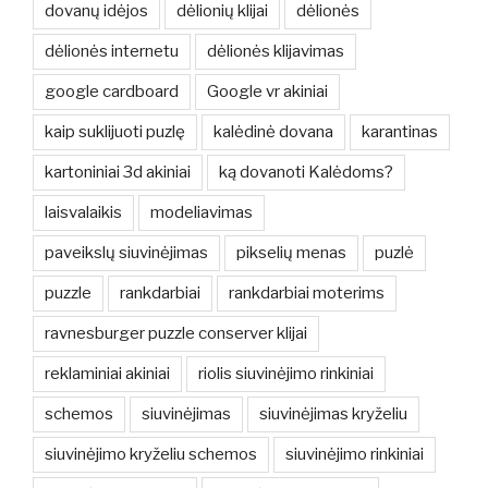
dovanų idėjos
dėlionių klijai
dėlionės
dėlionės internetu
dėlionės klijavimas
google cardboard
Google vr akiniai
kaip suklijuoti puzlę
kalėdinė dovana
karantinas
kartoniniai 3d akiniai
ką dovanoti Kalėdoms?
laisvalaikis
modeliavimas
paveikslų siuvinėjimas
pikselių menas
puzlė
puzzle
rankdarbiai
rankdarbiai moterims
ravnesburger puzzle conserver klijai
reklaminiai akiniai
riolis siuvinėjimo rinkiniai
schemos
siuvinėjimas
siuvinėjimas kryželiu
siuvinėjimo kryželiu schemos
siuvinėjimo rinkiniai