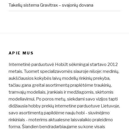
Takelių sistema Gravitrax – svajonių dovana
APIE MUS
Internetinė parduotuvė Hobi.lt sėkmingai startavo 2012
metais. Tuomet specializavomės siauroje nišoje: medinių,
aukščiausios kokybės laivų modelių rinkinių prekyba,
tačiau gana greitai asortimentą praplėtėme traukinių,
tramvajų modeliais, įrankiais ir medžiagomis, skirtomis
modeliavimui. Po poros metų, siekdami savo vizijos tapti
didžiausia hobby prekių internetine parduotuve Lietuvoje,
savo asortimentą papildėme nauju hobi - siuvinėjimo
rinkiniais - moterims aktualesne laisvalaikio praleidimo
forma. Šiandien bendradarbiaujame su kone visais